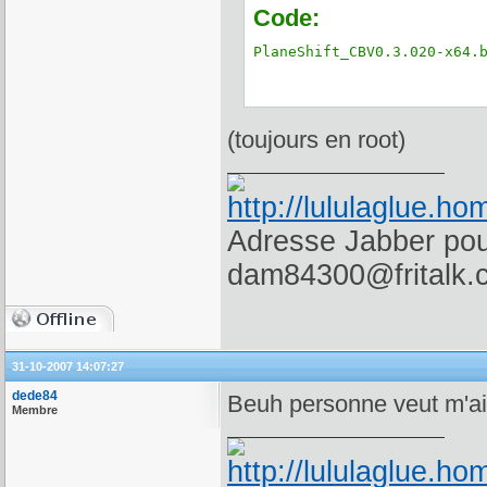
Code:
PlaneShift_CBV0.3.020-x64.
(toujours en root)
Adresse Jabber pour
dam84300@fritalk.
31-10-2007 14:07:27
dede84
Beuh personne veut m'aide
Membre