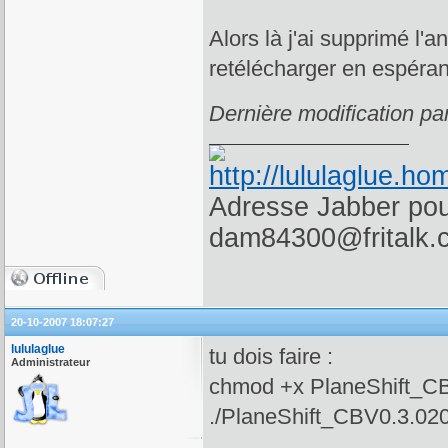
Alors là j'ai supprimé l'
retélécharger en espéran
Dernière modification p
Adresse Jabber pour
dam84300@fritalk.
20-10-2007 18:07:27
lululaglue
tu dois faire :
Administrateur
chmod +x PlaneShift_CB
./PlaneShift_CBV0.3.020