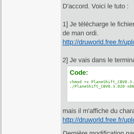
D'accord. Voici le tuto :
1] Je télécharge le fich
de man ordi.
http://druworld.free.fr/
2] Je vais dans le termina
Code:
chmod +x PlaneShift_CBV0.3.
./PlaneShift_CBV0.3.020-x8
mais il m'affiche du char
http://druworld.free.fr/
Dernière modification p