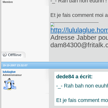
-_- Rah bah non euuhh ! 
Membre
Et je fais comment moi a
Adresse Jabber pour
dam84300@fritalk.
19-10-2007 23:32:07
lululaglue
Administrateur
dede84 a écrit:
-_- Rah bah non euuhh 
Et je fais comment moi