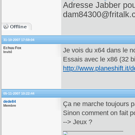
Adresse Jabber pour
dam84300@fritalk.
31-10-2007 17:59:04
Echuu Fox
Je vois du x64 dans le no
Invité
Essais avec le x86 (32 bi
http://www.planeshift.it/
05-11-2007 10:22:44
dede84
Ça ne marche toujours p
Membre
Sinon comment on fait po
--> Jeux ?