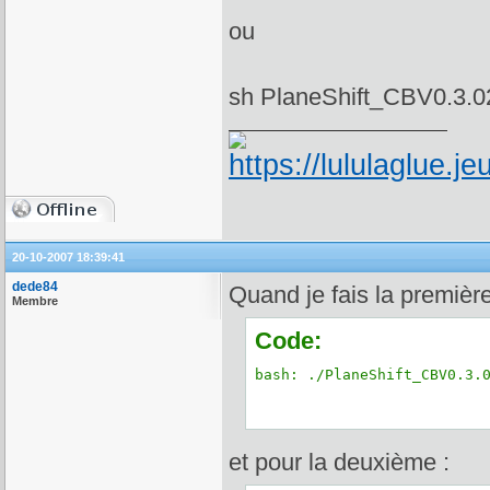
ou
sh PlaneShift_CBV0.3.0
20-10-2007 18:39:41
dede84
Quand je fais la première
Membre
Code:
bash: ./PlaneShift_CBV0.3.
et pour la deuxième :