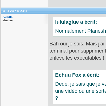
06-11-2007 10:22:48
dede84
Membre
lululaglue a écrit:
Normalement Planeshif
Bah oui je sais. Mais j'ai 
terminal pour supprimer le
enlevé les exécutables !
Echuu Fox a écrit:
Dede, je sais que je 
une vidéo ou une sorte 
?