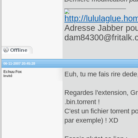
Adresse Jabber pour
dam84300@fritalk.
06-11-2007 20:45:28
Echuu Fox
Euh, tu me fais rire dede,
Invité
Regardes l'extension, Gr
.bin.torrent !
C'est un fichier torrent 
par exemple) ! XD