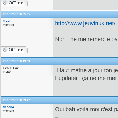
19-10-2007 18:05:55
Tresh
http://www.jeuvinux.net/
Membre
Non , ne me remercie p
19-10-2007 18:13:09
Echuu Fox
Il faut mettre à jour ton 
Invité
l"updater...ça ne me met 
19-10-2007 18:33:47
dede84
Oui bah voila moi c'est par
Membre