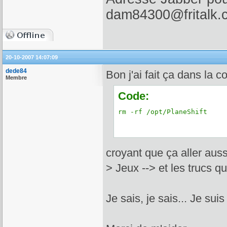
dam84300@fritalk.
20-10-2007 14:07:09
dede84
Bon j'ai fait ça dans la c
Membre
Code:
rm -rf /opt/PlaneShift
croyant que ça aller auss
> Jeux --> et les trucs q
Je sais, je sais... Je suis