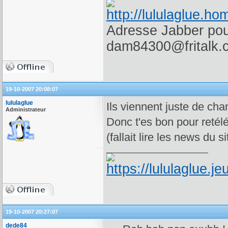
Adresse Jabber pour
dam84300@fritalk.
19-10-2007 20:08:07
lululaglue
Ils viennent juste de cha
Administrateur
Donc t'es bon pour retéléc
(fallait lire les news du si
19-10-2007 20:27:07
dede84