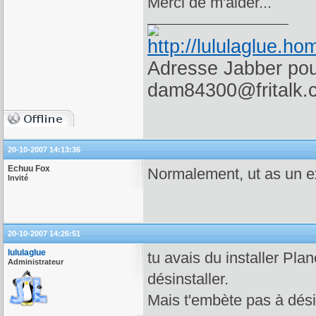
Merci de m'aider...
Adresse Jabber pour
dam84300@fritalk.
20-10-2007 14:13:36
Echuu Fox
Normalement, ut as un e
Invité
20-10-2007 14:26:51
lululaglue
tu avais du installer Plan
Administrateur
désinstaller.
Mais t'embète pas à désin