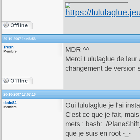
20-10-2007 14:43:53
Tresh
MDR ^^
Membre
Merci Lululaglue de leur a
changement de version su
20-10-2007 17:07:16
dede84
Oui lululaglue je l'ai insta
Membre
C'est ce que je fait, mai
mets : bash: ./PlaneShi
que je suis en root -_-