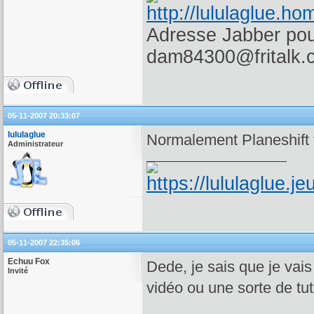
Adresse Jabber pour
dam84300@fritalk.
05-11-2007 20:33:07
lululaglue
Normalement Planeshift t
Administrateur
05-11-2007 22:35:06
Echuu Fox
Dede, je sais que je vai
Invité
vidéo ou une sorte de tuto