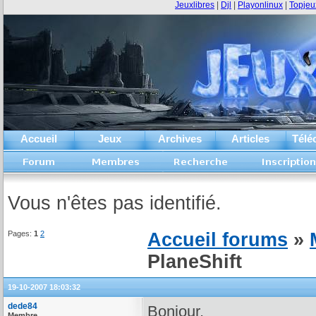
Jeuxlibres
|
Djl
|
Playonlinux
|
Topjeu
Accueil
Jeux
Archives
Articles
Télé
Vous n'êtes pas identifié.
Pages:
1
2
Accueil forums
»
PlaneShift
19-10-2007 18:03:32
dede84
Bonjour,
Membre