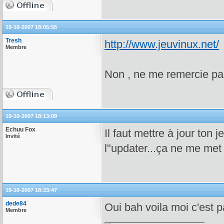
19-10-2007 18:05:55
Tresh
http://www.jeuvinux.net/
Membre
Non , ne me remercie p
19-10-2007 18:13:09
Echuu Fox
Il faut mettre à jour ton 
Invité
l"updater...ça ne me met 
19-10-2007 18:33:47
dede84
Oui bah voila moi c'est par
Membre