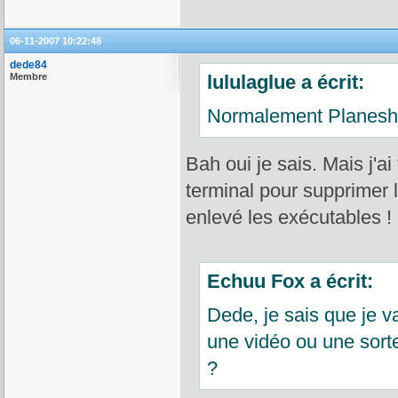
06-11-2007 10:22:48
dede84
Membre
lululaglue a écrit:
Normalement Planeshif
Bah oui je sais. Mais j'ai 
terminal pour supprimer le
enlevé les exécutables !
Echuu Fox a écrit:
Dede, je sais que je 
une vidéo ou une sorte 
?