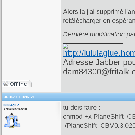
Alors là j'ai supprimé l'
retélécharger en espéran
Dernière modification p
Adresse Jabber pour
dam84300@fritalk.
20-10-2007 18:07:27
lululaglue
tu dois faire :
Administrateur
chmod +x PlaneShift_CB
./PlaneShift_CBV0.3.020