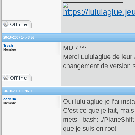
20-10-2007 14:43:53
Tresh
MDR ^^
Membre
Merci Lululaglue de leur a
changement de version su
20-10-2007 17:07:16
dede84
Oui lululaglue je l'ai insta
Membre
C'est ce que je fait, mai
mets : bash: ./PlaneShi
que je suis en root -_-