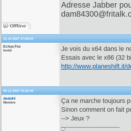
Adresse Jabber pour
dam84300@fritalk.
31-10-2007 17:59:04
Echuu Fox
Je vois du x64 dans le no
Invité
Essais avec le x86 (32 bi
http://www.planeshift.it/
05-11-2007 10:22:44
dede84
Ça ne marche toujours p
Membre
Sinon comment on fait po
--> Jeux ?