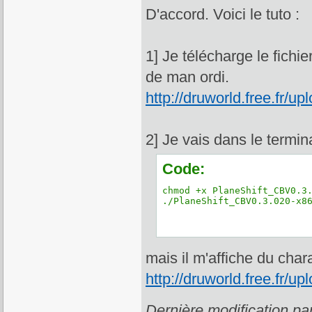
D'accord. Voici le tuto :
1] Je télécharge le fich
de man ordi.
http://druworld.free.fr/
2] Je vais dans le termina
Code:
chmod +x PlaneShift_CBV0.3.
./PlaneShift_CBV0.3.020-x8
mais il m'affiche du char
http://druworld.free.fr/
Dernière modification p