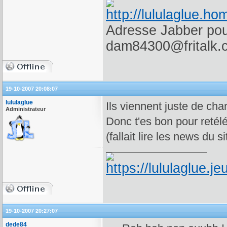
Adresse Jabber pour
dam84300@fritalk.
19-10-2007 20:08:07
lululaglue
Ils viennent juste de cha
Administrateur
Donc t'es bon pour retéléc
(fallait lire les news du si
19-10-2007 20:27:07
dede84