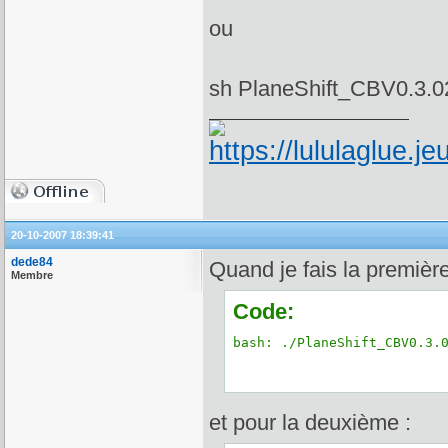
ou
sh PlaneShift_CBV0.3.0
20-10-2007 18:39:41
dede84
Quand je fais la première
Membre
Code:
bash: ./PlaneShift_CBV0.3.
et pour la deuxième :