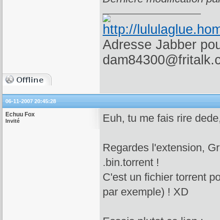
Adresse Jabber pour
dam84300@fritalk.
06-11-2007 20:45:28
Echuu Fox
Euh, tu me fais rire dede,
Invité
Regardes l'extension, Gr
.bin.torrent !
C'est un fichier torrent 
par exemple) ! XD