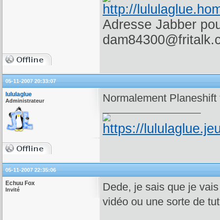
Adresse Jabber pour
dam84300@fritalk.
05-11-2007 20:33:07
lululaglue
Normalement Planeshift t
Administrateur
05-11-2007 22:35:06
Echuu Fox
Dede, je sais que je vai
Invité
vidéo ou une sorte de tuto