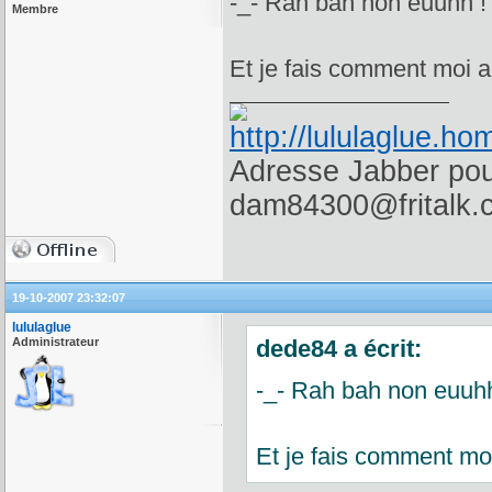
-_- Rah bah non euuhh ! 
Membre
Et je fais comment moi a
Adresse Jabber pour
dam84300@fritalk.
19-10-2007 23:32:07
lululaglue
Administrateur
dede84 a écrit:
-_- Rah bah non euuhh 
Et je fais comment moi