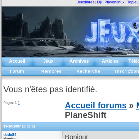
Jeuxlibres
|
Djl
|
Playonlinux
|
Topjeu
Accueil
Jeux
Archives
Articles
Télé
Vous n'êtes pas identifié.
Pages:
1
2
Accueil forums
»
PlaneShift
19-10-2007 18:03:32
dede84
Bonjour,
Membre