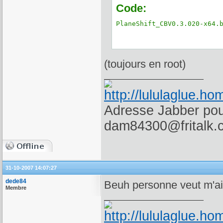
Code:
PlaneShift_CBV0.3.020-x64.
(toujours en root)
Adresse Jabber pour
dam84300@fritalk.
31-10-2007 14:07:27
dede84
Beuh personne veut m'aide
Membre