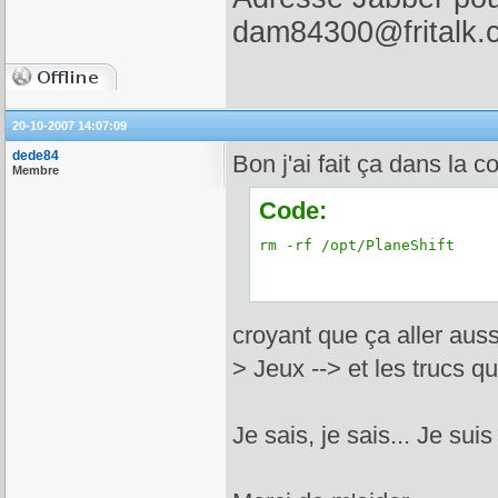
dam84300@fritalk.
20-10-2007 14:07:09
dede84
Bon j'ai fait ça dans la c
Membre
Code:
rm -rf /opt/PlaneShift
croyant que ça aller auss
> Jeux --> et les trucs q
Je sais, je sais... Je suis