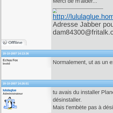
Merci de m'aider...
Adresse Jabber pour
dam84300@fritalk.
20-10-2007 14:13:36
Echuu Fox
Normalement, ut as un e
Invité
20-10-2007 14:26:51
lululaglue
tu avais du installer Plan
Administrateur
désinstaller.
Mais t'embète pas à désin