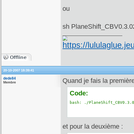
ou
sh PlaneShift_CBV0.3.0
20-10-2007 18:39:41
dede84
Quand je fais la première
Membre
Code:
bash: ./PlaneShift_CBV0.3.
et pour la deuxième :