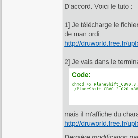
D'accord. Voici le tuto :
1] Je télécharge le fich
de man ordi.
http://druworld.free.fr/
2] Je vais dans le termina
Code:
chmod +x PlaneShift_CBV0.3.
./PlaneShift_CBV0.3.020-x8
mais il m'affiche du char
http://druworld.free.fr/
Dernière modification p