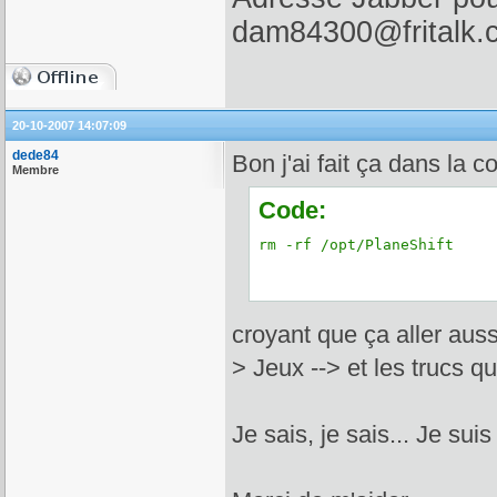
dam84300@fritalk.
20-10-2007 14:07:09
dede84
Bon j'ai fait ça dans la c
Membre
Code:
rm -rf /opt/PlaneShift
croyant que ça aller auss
> Jeux --> et les trucs q
Je sais, je sais... Je suis