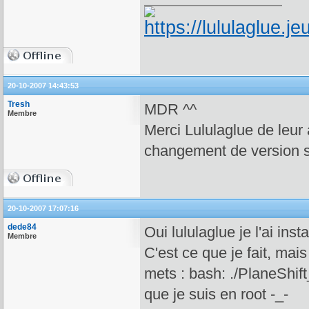
20-10-2007 14:43:53
Tresh
MDR ^^
Membre
Merci Lululaglue de leur a
changement de version su
20-10-2007 17:07:16
dede84
Oui lululaglue je l'ai insta
Membre
C'est ce que je fait, mai
mets : bash: ./PlaneShi
que je suis en root -_-