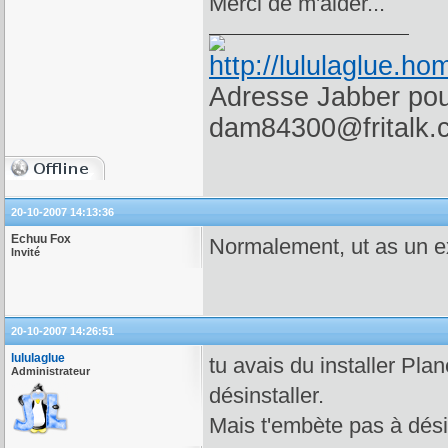
Merci de m'aider...
Adresse Jabber pour
dam84300@fritalk.
20-10-2007 14:13:36
Echuu Fox
Normalement, ut as un e
Invité
20-10-2007 14:26:51
lululaglue
tu avais du installer Plan
Administrateur
désinstaller.
Mais t'embète pas à désin