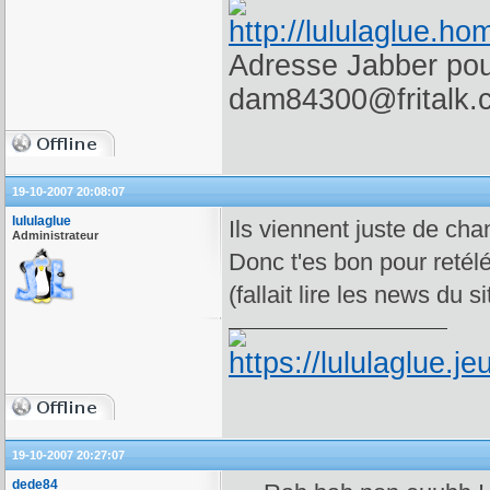
Adresse Jabber pour
dam84300@fritalk.
19-10-2007 20:08:07
lululaglue
Ils viennent juste de cha
Administrateur
Donc t'es bon pour retéléc
(fallait lire les news du si
19-10-2007 20:27:07
dede84