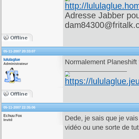
Adresse Jabber pour
dam84300@fritalk.
05-11-2007 20:33:07
lululaglue
Normalement Planeshift t
Administrateur
05-11-2007 22:35:06
Echuu Fox
Dede, je sais que je vai
Invité
vidéo ou une sorte de tuto