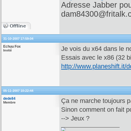
Adresse Jabber pour
dam84300@fritalk.
31-10-2007 17:59:04
Echuu Fox
Je vois du x64 dans le no
Invité
Essais avec le x86 (32 bi
http://www.planeshift.it/
05-11-2007 10:22:44
dede84
Ça ne marche toujours p
Membre
Sinon comment on fait po
--> Jeux ?