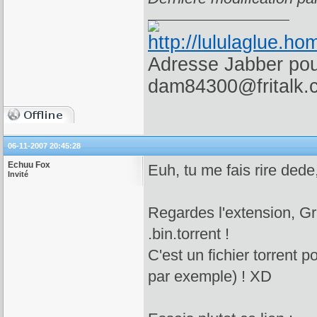
Adresse Jabber pour
dam84300@fritalk.
06-11-2007 20:45:28
Echuu Fox
Euh, tu me fais rire dede,
Invité
Regardes l'extension, Gr
.bin.torrent !
C'est un fichier torrent 
par exemple) ! XD