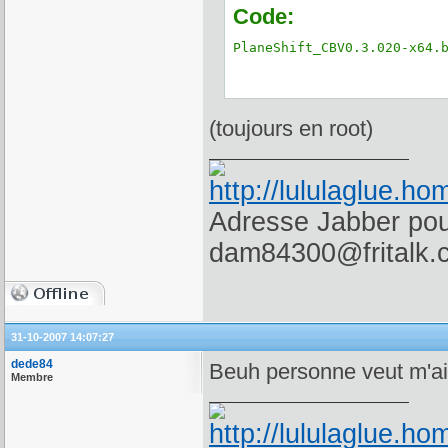
Code:
PlaneShift_CBV0.3.020-x64.
(toujours en root)
Adresse Jabber pour
dam84300@fritalk.
31-10-2007 14:07:27
dede84
Beuh personne veut m'aide
Membre