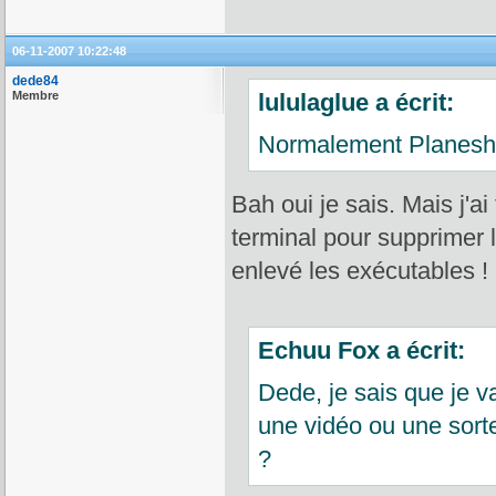
06-11-2007 10:22:48
dede84
Membre
lululaglue a écrit:
Normalement Planeshif
Bah oui je sais. Mais j'ai 
terminal pour supprimer le
enlevé les exécutables !
Echuu Fox a écrit:
Dede, je sais que je 
une vidéo ou une sorte 
?