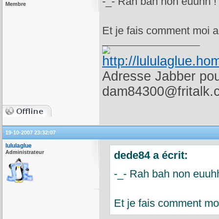
-_- Rah bah non euuhh ! 
Membre
Et je fais comment moi a
Adresse Jabber pour
dam84300@fritalk.
19-10-2007 23:32:07
lululaglue
Administrateur
dede84 a écrit:
-_- Rah bah non euuhh 
Et je fais comment moi