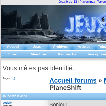
Jeuxlibres
|
Djl
|
Playonlinux
|
Topjeu
Accueil
Jeux
Archives
Articles
Télé
Vous n'êtes pas identifié.
Pages:
1
2
Accueil forums
»
PlaneShift
19-10-2007 18:03:32
dede84
Bonjour,
Membre