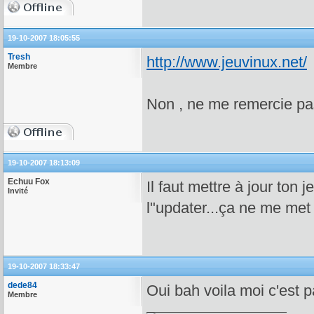
19-10-2007 18:05:55
Tresh
http://www.jeuvinux.net/
Membre
Non , ne me remercie p
19-10-2007 18:13:09
Echuu Fox
Il faut mettre à jour ton 
Invité
l"updater...ça ne me met 
19-10-2007 18:33:47
dede84
Oui bah voila moi c'est par
Membre