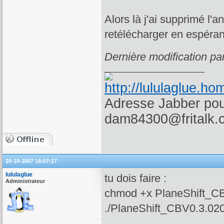
Alors là j'ai supprimé l'
retélécharger en espéran
Dernière modification p
Adresse Jabber pour
dam84300@fritalk.
20-10-2007 18:07:27
lululaglue
tu dois faire :
Administrateur
chmod +x PlaneShift_CB
./PlaneShift_CBV0.3.020