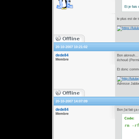
Et je fai
le plus est de 
20-10-2007 10:21:02
dede84
Bon aloreuh... 
Membre
échoué (Permi
Et donc commen
Adresse Jabber
20-10-2007 14:07:09
dede84
Bon j'ai fait ç
Membre
Code:
rm -r