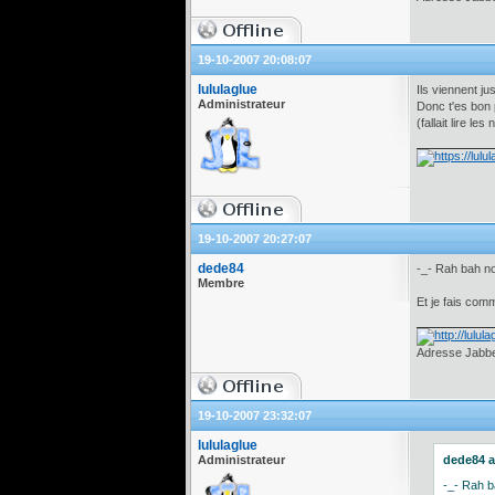
19-10-2007 20:08:07
lululaglue
Ils viennent j
Administrateur
Donc t'es bon p
(fallait lire le
19-10-2007 20:27:07
dede84
-_- Rah bah no
Membre
Et je fais com
Adresse Jabber
19-10-2007 23:32:07
lululaglue
Administrateur
dede84 a 
-_- Rah b