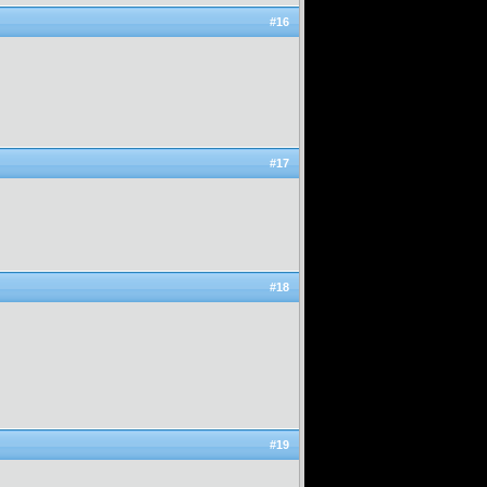
#16
#17
#18
#19