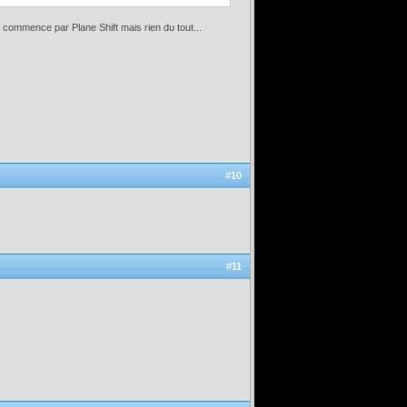
ui commence par Plane Shift mais rien du tout...
#10
#11