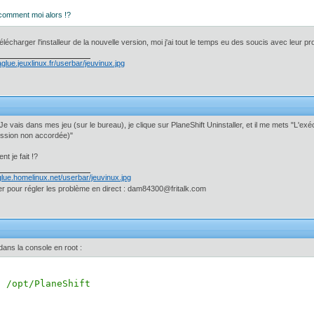
s comment moi alors !?
télécharger l'installeur de la nouvelle version, moi j'ai tout le temps eu des soucis avec leur 
Je vais dans mes jeu (sur le bureau), je clique sur PlaneShift Uninstaller, et il me mets "L'exé
ssion non accordée)"
t je fait !?
 pour régler les problème en direct : dam84300@fritalk.com
a dans la console en root :
f /opt/PlaneShift