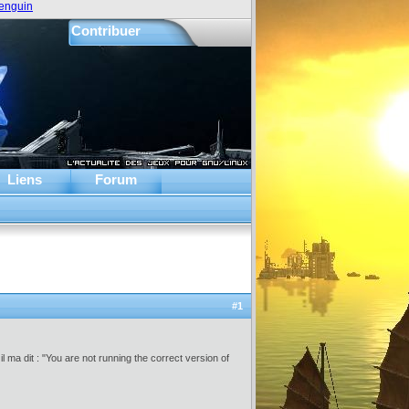
enguin
Contribuer
Liens
Forum
#1
 ma dit : "You are not running the correct version of