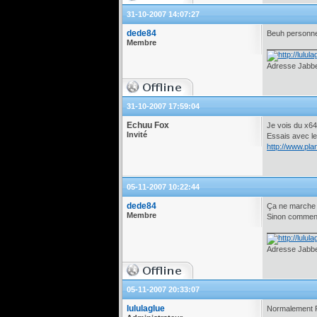
31-10-2007 14:07:27
dede84
Beuh personne v
Membre
Adresse Jabber
31-10-2007 17:59:04
Echuu Fox
Je vois du x64
Invité
Essais avec le 
http://www.plan
05-11-2007 10:22:44
dede84
Ça ne marche 
Membre
Sinon comment 
Adresse Jabber
05-11-2007 20:33:07
lululaglue
Normalement Pl