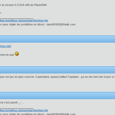
ller la version 0.3.019-x86 de PlaneShift.
e.
 pour régler les problème en direct : dam84300@fritalk.com
vinux.net/
emercie pas
à jour ton jeu en plus concret. Cependant, quand j'utilise l"updater...ça ne me met rien à jour 
i c'est pareil -_- ...
 pour régler les problème en direct : dam84300@fritalk.com