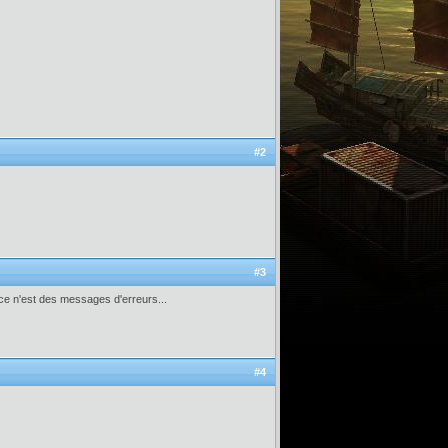
#2
#3
si ce n'est des messages d'erreurs...
#4