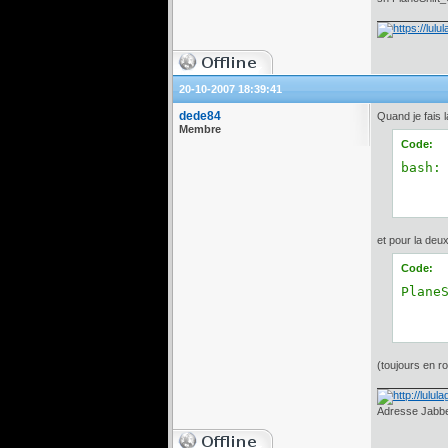
20-10-2007 18:39:41
dede84
Quand je fais l
Membre
Code:
bash:
et pour la deu
Code:
Plane
(toujours en ro
Adresse Jabber