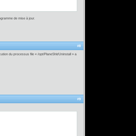
programme de mise à jour.
#8
cution du processus file « /opt/PlaneShit/Uninstall » a
#9