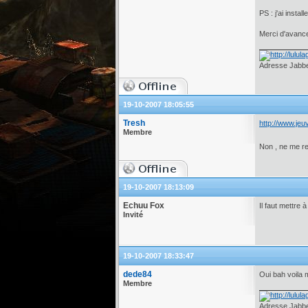
PS : j'ai insta
Merci d'avanc
Adresse Jabber
19-10-2007 18:05:55
Tresh
http://www.jeu
Membre
Non , ne me r
19-10-2007 18:13:09
Echuu Fox
Il faut mettre 
Invité
19-10-2007 18:33:47
dede84
Oui bah voila mo
Membre
Adresse Jabber