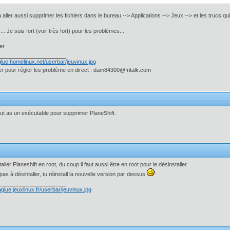
aller aussi supprimer les fichiers dans le bureau --> Applications --> Jeux --> et les trucs q
... Je suis fort (voir très fort) pour les problèmes...
r...
 pour régler les problème en direct : dam84300@fritalk.com
t as un exécutable pour supprimer PlaneShift.
taller Planeshift en root, du coup il faut aussi être en root pour le désinstaller.
as à désintaller, tu réinstall la nouvelle version par dessus