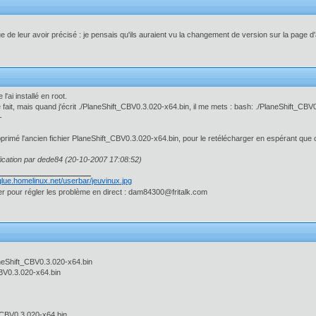
e de leur avoir précisé : je pensais qu'ils auraient vu la changement de version sur la page d'
 l'ai installé en root.
e fait, mais quand j'écrit ./PlaneShift_CBV0.3.020-x64.bin, il me mets : bash: ./PlaneShift_C
-
supprimé l'ancien fichier PlaneShift_CBV0.3.020-x64.bin, pour le retélécharger en espérant que 
ication par dede84 (20-10-2007 17:08:52)
 pour régler les problème en direct : dam84300@fritalk.com
eShift_CBV0.3.020-x64.bin
BV0.3.020-x64.bin
_CBV0.3.020-x64.bin