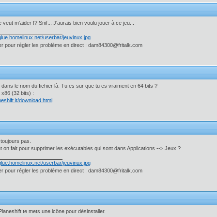
eut m'aider !? Snif... J'aurais bien voulu jouer à ce jeu...
 pour régler les problème en direct : dam84300@fritalk.com
 dans le nom du fichier là. Tu es sur que tu es vraiment en 64 bits ?
x86 (32 bits) :
eshift.it/download.html
toujours pas.
on fait pour supprimer les exécutables qui sont dans Applications --> Jeux ?
 pour régler les problème en direct : dam84300@fritalk.com
aneshift te mets une icône pour désinstaller.