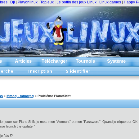
ibres
|
Djl
|
Playonlinux
|
Topjeux
|
Le bottin des jeux Linux
|
Linux games
|
Happy P
s
Articles
Télécharger
Tournois
Système
ms
»
Mmog - mmorpg
» Problème PlaneShift
ller jouer sur Plane Shift, je mets mon "Account" et mon "Password". Quand je clique sur OK, il
ease launch the updater"
e fais !?