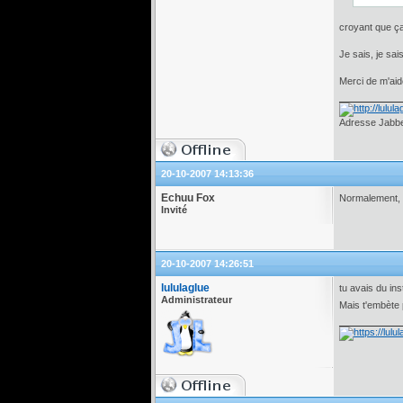
croyant que ça 
Je sais, je sais
Merci de m'aide
Adresse Jabber
20-10-2007 14:13:36
Echuu Fox
Normalement, u
Invité
20-10-2007 14:26:51
lululaglue
tu avais du ins
Administrateur
Mais t'embète p