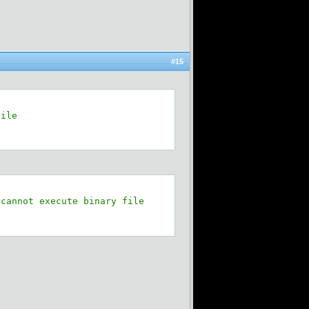
#15
file
 cannot execute binary file