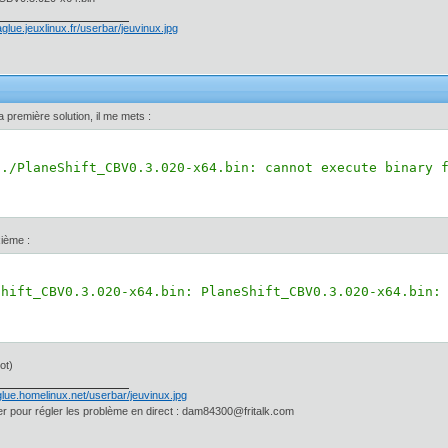
a première solution, il me mets :
 ./PlaneShift_CBV0.3.020-x64.bin: cannot execute binary 
xième :
Shift_CBV0.3.020-x64.bin: PlaneShift_CBV0.3.020-x64.bin:
ot)
 pour régler les problème en direct : dam84300@fritalk.com