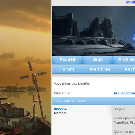
Jeuxl
Accueil
Jeux
Archive
Vous n'êtes pas identifié.
Pages:
1
2
Accueil foru
19-10-2007 18:03:32
dede84
Bonjour,
Membre
Je vais pour a
PlaneShift. Pl
Qu'est-ce que j