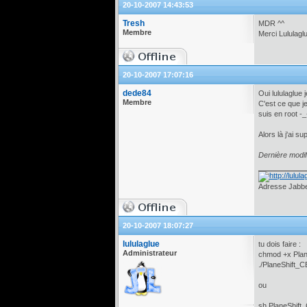
20-10-2007 14:43:53
Tresh
MDR ^^
Membre
Merci Lululaglu
20-10-2007 17:07:16
dede84
Oui lululaglue je
Membre
C'est ce que j
suis en root -_
Alors là j'ai 
Dernière modif
Adresse Jabber
20-10-2007 18:07:27
lululaglue
tu dois faire :
Administrateur
chmod +x Plan
./PlaneShift_C
ou
sh PlaneShift