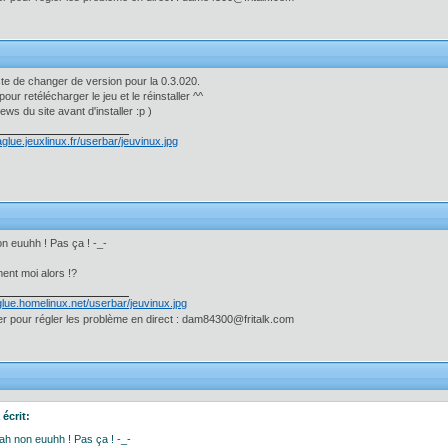
uste de changer de version pour la 0.3.020.
our retélécharger le jeu et le réinstaller ^^
s news du site avant d'installer :p )
n euuhh ! Pas ça ! -_-
ment moi alors !?
 pour régler les problème en direct : dam84300@fritalk.com
écrit:
ah non euuhh ! Pas ça ! -_-