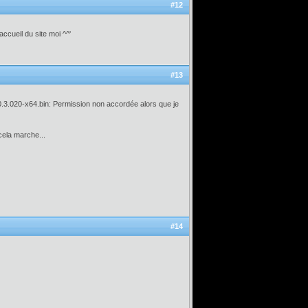
#12
accueil du site moi ^^'
#13
BV0.3.020-x64.bin: Permission non accordée alors que je
cela marche...
#14