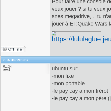
Pour faire une console d
veux jouer ? si tu veux j
snes,megadrive,... tu n'a
jouer à ET:Quake Wars l
21-05-2007 21:15:17
M....34
ubuntu sur:
Invité
-mon fixe
-mon portable
-le pay cay a mon frèrot
-le pay cay a mon père (