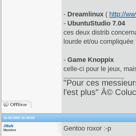
-
Dreamlinux
(
http://w
-
UbuntuStudio 7.04
ces deux distrib concerna
lourde et/ou compliquée
-
Game Knoppix
celle-ci pour le jeux, mai
"Pour ces messieurs
l'est plus" Â© Colu
19-05-2007 20:38:55
JMaN
Gentoo roxor :-p
Membre