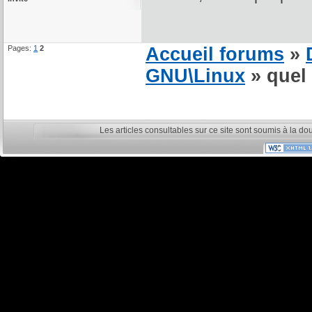
Pages:
1
2
Accueil forums
»
GNU\Linux
» quel 
Les articles consultables sur ce site sont soumis à la do