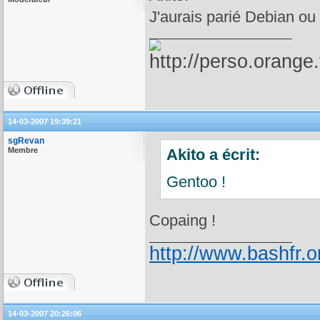
J'aurais parié Debian o
14-03-2007 19:39:21
sgRevan
Membre
Akito a écrit:
Gentoo !
Copaing !
http://www.bashfr.
14-03-2007 20:26:06