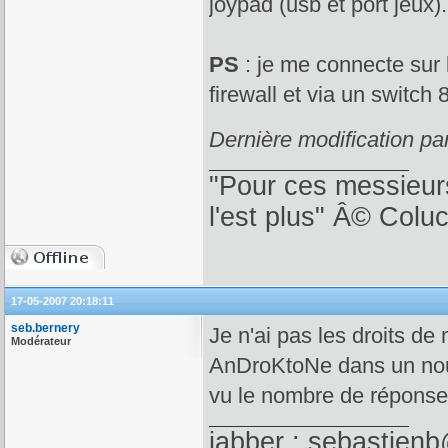
joypad (usb et port jeux).
PS
: je me connecte sur 
firewall et via un switch 
Dernière modification p
"Pour ces messieurs
l'est plus" Â© Colu
17-05-2007 20:18:11
seb.bernery
Je n'ai pas les droits de
Modérateur
AnDroKtoNe dans un nouve
vu le nombre de réponse
jabber : sebastienb