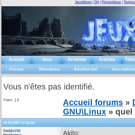
Jeuxlibres
|
Djl
|
Playonlinux
|
Topjeu
Accueil
Jeux
Archives
Articles
Télé
Vous n'êtes pas identifié.
Pages:
1
2
Accueil forums
»
GNU\Linux
» quel 
14-03-2007 17:22:26
Diablo150
Akito:
Modérateur