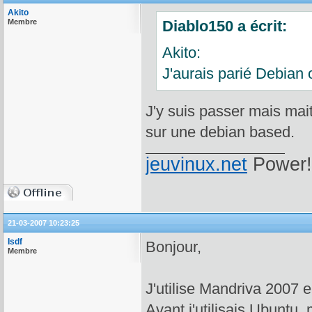
Akito
Membre
Diablo150 a écrit:
Akito:
J'aurais parié Debian
J'y suis passer mais mai
sur une debian based.
jeuvinux.net
Power!
21-03-2007 10:23:25
Isdf
Bonjour,
Membre
J'utilise Mandriva 2007 e
Avant j'utilisais Ubuntu,