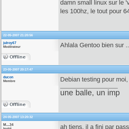
damn small linux sur le 
les 100hz, le tout pour 
22-05-2007 21:20:56
julroy67
Ahlala Gentoo bien sur ..
Modérateur
23-05-2007 20:17:47
ducon
Debian testing pour moi
Membre
une balle, un imp
24-05-2007 13:20:32
M....34
ah tiens, il a fini par pass
Invité