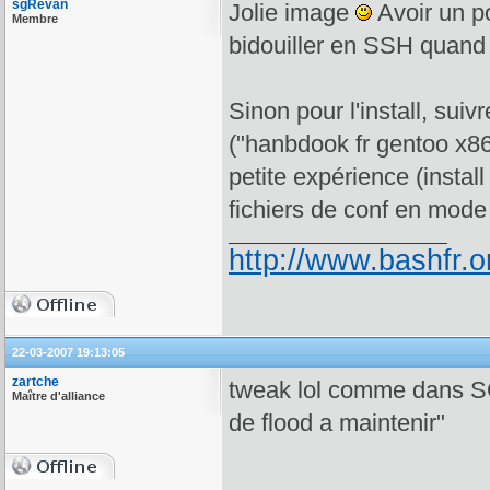
sgRevan
Jolie image
Avoir un po
Membre
bidouiller en SSH quand
Sinon pour l'install, suiv
("hanbdook fr gentoo x8
petite expérience (instal
fichiers de conf en mode
http://www.bashfr.
22-03-2007 19:13:05
zartche
tweak lol comme dans S
Maître d'alliance
de flood a maintenir"