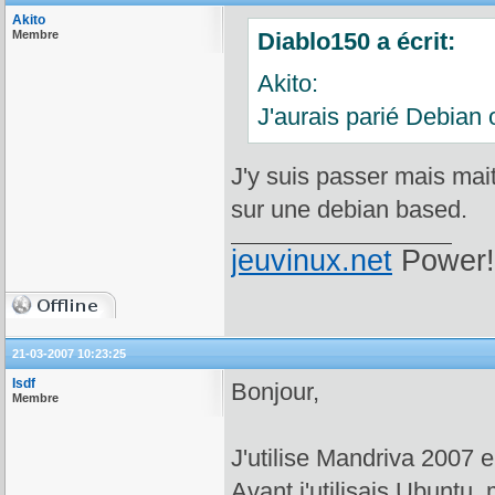
Akito
Membre
Diablo150 a écrit:
Akito:
J'aurais parié Debian
J'y suis passer mais mai
sur une debian based.
jeuvinux.net
Power!
21-03-2007 10:23:25
Isdf
Bonjour,
Membre
J'utilise Mandriva 2007 e
Avant j'utilisais Ubuntu,