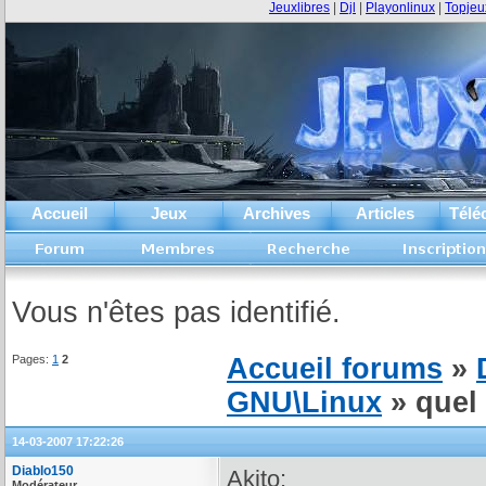
Jeuxlibres
|
Djl
|
Playonlinux
|
Topjeu
Accueil
Jeux
Archives
Articles
Télé
Vous n'êtes pas identifié.
Pages:
1
2
Accueil forums
»
GNU\Linux
» quel 
14-03-2007 17:22:26
Diablo150
Akito:
Modérateur