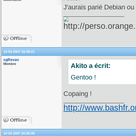
J'aurais parié Debian o
14-03-2007 19:39:21
sgRevan
Membre
Akito a écrit:
Gentoo !
Copaing !
http://www.bashfr.
14-03-2007 20:26:06