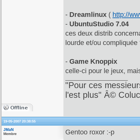
-
Dreamlinux
(
http://w
-
UbuntuStudio 7.04
ces deux distrib concerna
lourde et/ou compliquée
-
Game Knoppix
celle-ci pour le jeux, mai
"Pour ces messieurs
l'est plus" Â© Colu
19-05-2007 20:38:55
JMaN
Gentoo roxor :-p
Membre