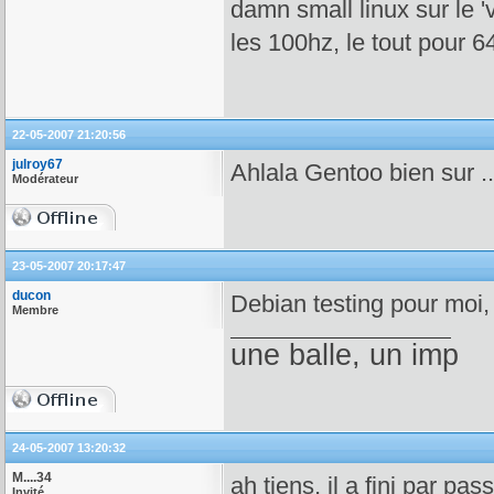
damn small linux sur le 
les 100hz, le tout pour 
22-05-2007 21:20:56
julroy67
Ahlala Gentoo bien sur ..
Modérateur
23-05-2007 20:17:47
ducon
Debian testing pour moi
Membre
une balle, un imp
24-05-2007 13:20:32
M....34
ah tiens, il a fini par pass
Invité