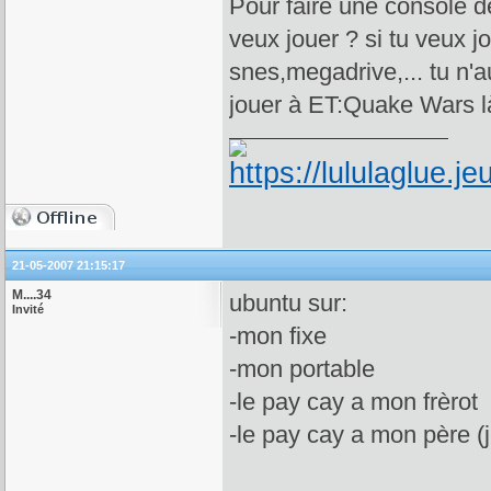
Pour faire une console d
veux jouer ? si tu veux j
snes,megadrive,... tu n'a
jouer à ET:Quake Wars l
21-05-2007 21:15:17
M....34
ubuntu sur:
Invité
-mon fixe
-mon portable
-le pay cay a mon frèrot
-le pay cay a mon père (