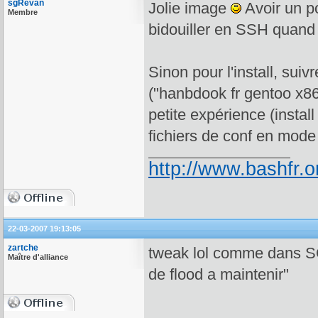
sgRevan
Jolie image
Avoir un po
Membre
bidouiller en SSH quand
Sinon pour l'install, suiv
("hanbdook fr gentoo x8
petite expérience (instal
fichiers de conf en mode
http://www.bashfr.
22-03-2007 19:13:05
zartche
tweak lol comme dans S
Maître d'alliance
de flood a maintenir"