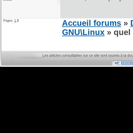
Pages:
1
2
Accueil forums
»
GNU\Linux
» quel 
Les articles consultables sur ce site sont soumis à la do