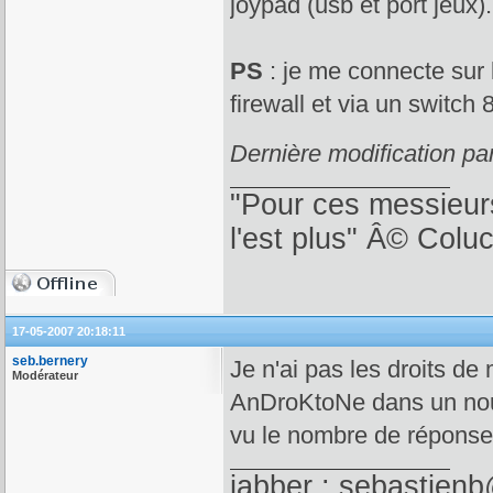
joypad (usb et port jeux).
PS
: je me connecte sur 
firewall et via un switch 
Dernière modification p
"Pour ces messieurs
l'est plus" Â© Colu
17-05-2007 20:18:11
seb.bernery
Je n'ai pas les droits de
Modérateur
AnDroKtoNe dans un nouve
vu le nombre de réponse
jabber : sebastienb