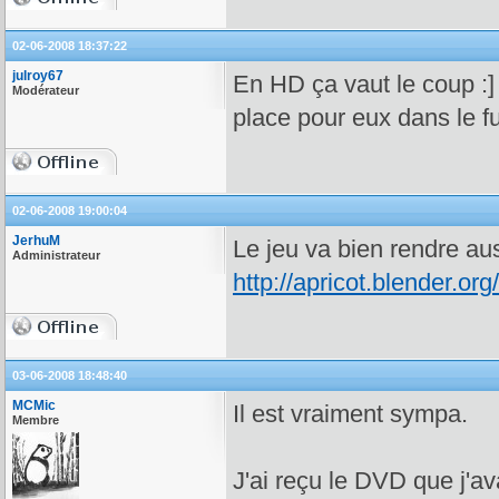
02-06-2008 18:37:22
julroy67
En HD ça vaut le coup :] 
Modérateur
place pour eux dans le fu
02-06-2008 19:00:04
JerhuM
Le jeu va bien rendre au
Administrateur
http://apricot.blender.org/
03-06-2008 18:48:40
MCMic
Il est vraiment sympa.
Membre
J'ai reçu le DVD que j'a