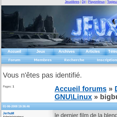
Jeuxlibres
|
Djl
|
Playonlinux
|
Topjeu
Accueil
Jeux
Archives
Articles
Télé
Vous n'êtes pas identifié.
Pages:
1
Accueil forums
»
GNU\Linux
» bigb
01-06-2008 19:36:46
JerhuM
le dernier film de la blen
Administrateur