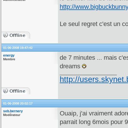
http://www.bigbuckbunny
Le seul regret c'est un c
01-06-2008 19:47:42
energy
de 7 minutes ... mais c'
Membre
dreams
http://users.skynet.
01-06-2008 20:02:17
seb.bernery
Ouaip, j'ai vraiment adoré
Modérateur
parrait long 6mois pour 