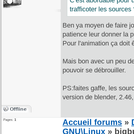
C'est abordable pour u
trafficoter les sources
Ben ya moyen de faire j
patience leur donner la 
Pour l'animation ça doit
Mais bon avec un peu de m
pouvoir se débrouiller.
PS:faites gaffe, les sou
version de blender, 2.46
Pages:
1
Accueil forums
»
GNU\Linux
» bigb