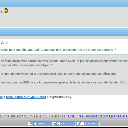
vis
écrit:
rdable pour un débutant (voir j'y connais rien) en blender de trafficoter les sources ?
e faire joujou avec l'armature des persos, donc avec un peu de patience leur donner la pos
on ça doit être un peu plus compliqué ^^
n peu de motivation et le tuto blender du site du zero, on doit pouvoir se débrouiller.
e, les sources de BBB ne sont compatibles qu'avec la toute dernière version de blender, 2.46
ms
»
Discussion sur GNU\Linux
» bigbuckbunny
 sur ce site sont soumis à la double licence :
GNU Free Documentation License
et
C