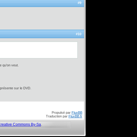
#9
#10
e qu'on veut.
, présente sur le DVD.
Propulsé par
FluxBB
Traduction par
FluxBB.fr
reative Commons By-Sa
.