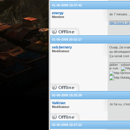
01-06-2008 19:47:42
energy
de 7 minutes .
Membre
http://users.sk
01-06-2008 20:02:17
seb.bernery
Ouaip, j'ai vra
Modérateur
au développeme
Ça serait cool 
jabber : sebas
je suis :
02-06-2008 18:25:28
Valérian
Je l'ai vu, c'e
Modérateur
02-06-2008 18:37:22