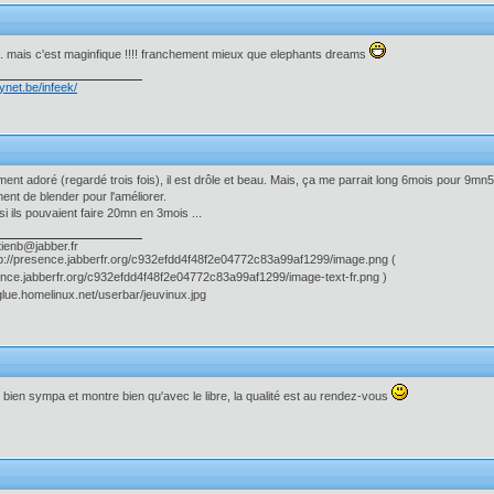
.. mais c'est maginfique !!!! franchement mieux que elephants dreams
ynet.be/infeek/
iment adoré (regardé trois fois), il est drôle et beau. Mais, ça me parrait long 6mois pour 9mn5
nt de blender pour l'améliorer.
si ils pouvaient faire 20mn en 3mois ...
tienb@jabber.fr
(
)
st bien sympa et montre bien qu'avec le libre, la qualité est au rendez-vous