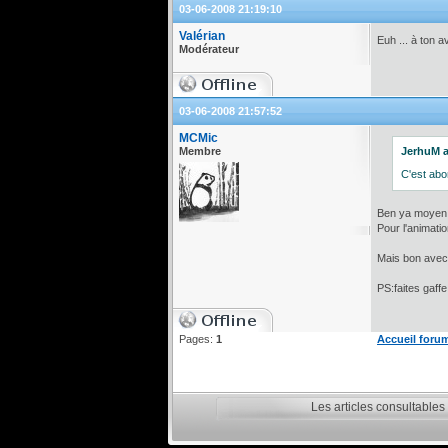
03-06-2008 21:19:10
Valérian
Euh ... à ton a
Modérateur
03-06-2008 21:57:52
MCMic
Membre
JerhuM a 
C'est abo
Ben ya moyen d
Pour l'animati
Mais bon avec u
PS:faites gaff
Pages:
1
Accueil foru
Les articles consultables