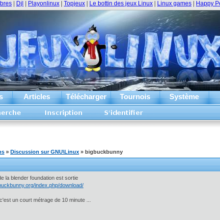
ibres
|
Djl
|
Playonlinux
|
Topjeux
|
Le bottin des jeux Linux
|
Linux games
|
Happy P
s
Articles
Télécharger
Tournois
Système
ms
»
Discussion sur GNU\Linux
» bigbuckbunny
 de la blender foundation est sortie
gbuckbunny.org/index.php/download/
 c'est un court métrage de 10 minute ...