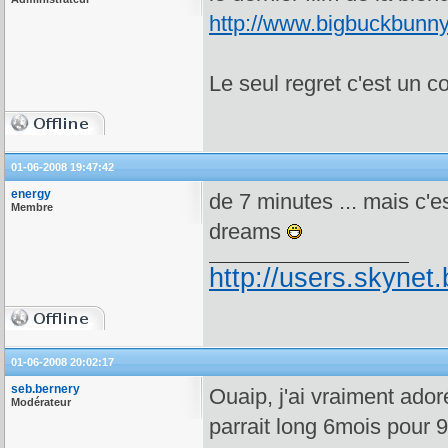
http://www.bigbuckbunny
Le seul regret c'est un c
01-06-2008 19:47:42
energy
de 7 minutes ... mais c'
Membre
dreams
http://users.skynet.
01-06-2008 20:02:17
seb.bernery
Ouaip, j'ai vraiment adoré
Modérateur
parrait long 6mois pour 