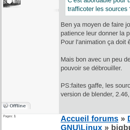
C'est abordable pour u
trafficoter les sources
Ben ya moyen de faire j
patience leur donner la 
Pour l'animation ça doit
Mais bon avec un peu de m
pouvoir se débrouiller.
PS:faites gaffe, les sou
version de blender, 2.46
Pages:
1
Accueil forums
»
GNU\Linux
» bigb