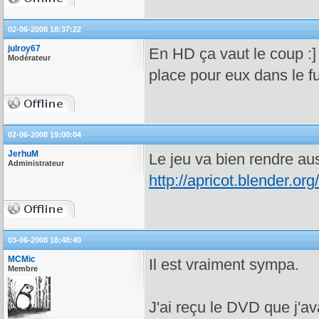
02-06-2008 18:37:22
julroy67
En HD ça vaut le coup :] 
Modérateur
place pour eux dans le fu
02-06-2008 19:00:04
JerhuM
Le jeu va bien rendre au
Administrateur
http://apricot.blender.org/
03-06-2008 18:48:40
MCMic
Il est vraiment sympa.
Membre
J'ai reçu le DVD que j'a