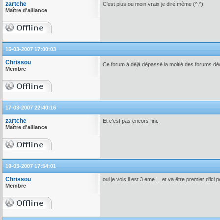
zartche
C'est plus ou moin vraix je diré même (^.^)
Maître d'alliance
15-03-2007 17:00:03
Chrissou
Ce forum à déjà dépassé la moitié des forums d
Membre
17-03-2007 22:40:16
zartche
Et c'est pas encors fini.
Maître d'alliance
19-03-2007 17:54:01
Chrissou
oui je vois il est 3 eme ... et va être premier d'ici
Membre