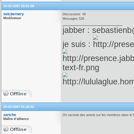
19-03-2007 20:51:08
seb.bernery
Discussions 40
Modérateur
Messages 328
jabber : sebastienb
je suis :
20-03-2007 01:25:32
zartche
On raconte des anerie sur les membres dans le f
Maître d'alliance