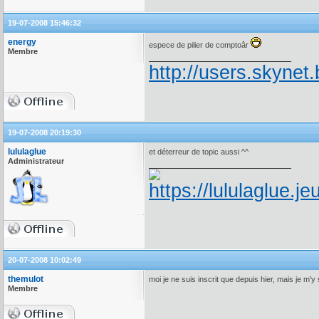
19-07-2008 15:46:32
energy
espece de pilier de comptoâr
Membre
http://users.skynet.
19-07-2008 20:19:30
lululaglue
et déterreur de topic aussi ^^
Administrateur
20-07-2008 10:02:49
themulot
moi je ne suis inscrit que depuis hier, mais je m'
Membre