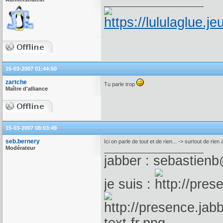
15-03-2007 01:44:50
zartche
Tu parle trop
Maître d'alliance
15-03-2007 08:03:49
seb.bernery
Ici on parle de tout et de rien... -> surtout de rien 
Modérateur
jabber : sebastienb
je suis :