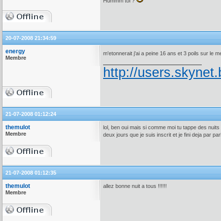
Hummm toi ?
20-07-2008 21:34:59
energy
m'etonnerait j'ai a peine 16 ans et 3 poils sur le 
Membre
http://users.skynet.
21-07-2008 01:12:24
themulot
lol, ben oui mais si comme moi tu tappe des nuits b
Membre
deux jours que je suis inscrit et je fini deja par pa
21-07-2008 01:12:35
themulot
allez bonne nuit a tous !!!!!!
Membre