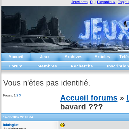
Jeuxlibres
|
Djl
|
Playonlinux
|
Topjeu
Accueil
Jeux
Archives
Articles
Télé
Vous n'êtes pas identifié.
Pages:
1
2
3
Accueil forums
»
bavard ???
14-03-2007 22:49:04
lululaglue
Administrateur