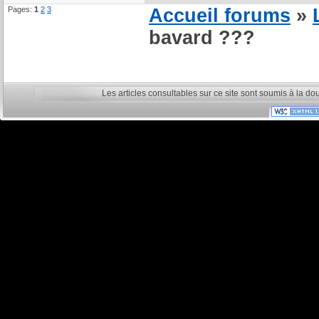
Pages:
1
2
3
Accueil forums
»
bavard ???
Les articles consultables sur ce site sont soumis à la do