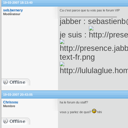
19-03-2007 18:13:40
seb.bernery
Ca c'est parce que tu vois pas le forum VIP
Modérateur
jabber : sebastienb
je suis :
19-03-2007 20:43:05
Chrissou
ha le forum du staff?
Membre
vous y parlez de quoi?
hihi