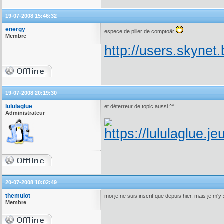
19-07-2008 15:46:32
energy
espece de pilier de comptoâr
Membre
http://users.skynet.
19-07-2008 20:19:30
lululaglue
et déterreur de topic aussi ^^
Administrateur
20-07-2008 10:02:49
themulot
moi je ne suis inscrit que depuis hier, mais je m'
Membre