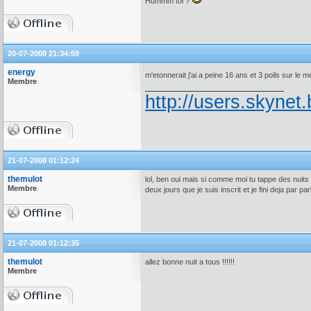
Hummm toi ?
20-07-2008 21:34:59
energy
m'etonnerait j'ai a peine 16 ans et 3 poils sur le 
Membre
http://users.skynet.
21-07-2008 01:12:24
themulot
lol, ben oui mais si comme moi tu tappe des nuits b
Membre
deux jours que je suis inscrit et je fini deja par pa
21-07-2008 01:12:35
themulot
allez bonne nuit a tous !!!!!!
Membre