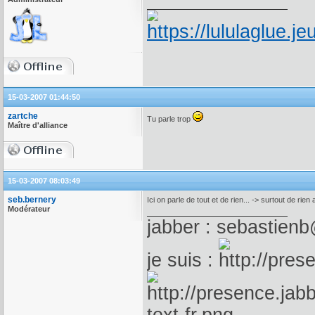
15-03-2007 01:44:50
zartche
Tu parle trop
Maître d'alliance
15-03-2007 08:03:49
seb.bernery
Ici on parle de tout et de rien... -> surtout de rien 
Modérateur
jabber : sebastienb
je suis :