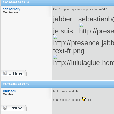
19-03-2007 18:13:40
seb.bernery
Ca c'est parce que tu vois pas le forum VIP
Modérateur
jabber : sebastienb
je suis :
19-03-2007 20:43:05
Chrissou
ha le forum du staff?
Membre
vous y parlez de quoi?
hihi