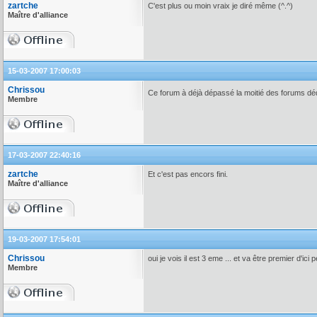
zartche
C'est plus ou moin vraix je diré même (^.^)
Maître d'alliance
15-03-2007 17:00:03
Chrissou
Ce forum à déjà dépassé la moitié des forums d
Membre
17-03-2007 22:40:16
zartche
Et c'est pas encors fini.
Maître d'alliance
19-03-2007 17:54:01
Chrissou
oui je vois il est 3 eme ... et va être premier d'ici
Membre