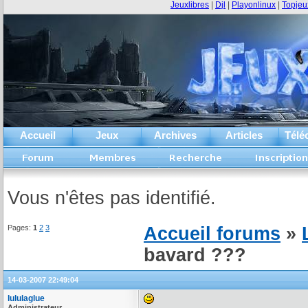
Jeuxlibres
|
Djl
|
Playonlinux
|
Topjeu
Accueil
Jeux
Archives
Articles
Télé
Vous n'êtes pas identifié.
Pages:
1
2
3
Accueil forums
»
bavard ???
14-03-2007 22:49:04
lululaglue
Administrateur