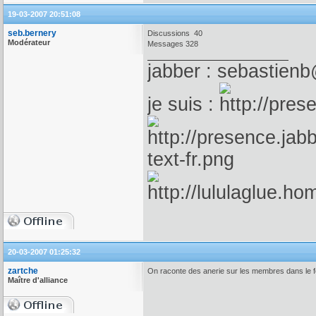
19-03-2007 20:51:08
seb.bernery
Discussions 40
Modérateur
Messages 328
jabber : sebastienb
je suis :
20-03-2007 01:25:32
zartche
On raconte des anerie sur les membres dans le f
Maître d'alliance