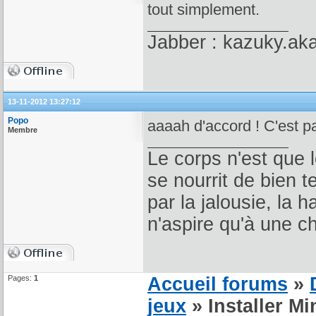
tout simplement.
Jabber : kazuky.ak
13-11-2012 13:27:12
Popo
aaaah d'accord ! C'est par
Membre
Le corps n'est que 
se nourrit de bien 
par la jalousie, la 
n'aspire qu'à une ch
Pages:
1
Accueil forums
»
jeux
» Installer Mi