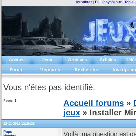
Jeuxlibres
|
Djl
|
Playonlinux
|
Topjeu
Accueil
Jeux
Archives
Articles
Télé
Vous n'êtes pas identifié.
Pages:
1
Accueil forums
»
jeux
» Installer Mi
12-11-2012 13:36:21
Popo
Voilà, ma question est da
Membre