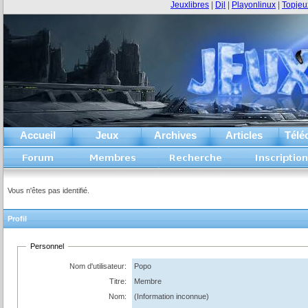
Jeuxlibres
|
Djl
|
Playonlinux
|
Topjeu
Accueil
Jeux
Archives
Articles
Télé
Vous n'êtes pas identifié.
Profil
Personnel
Nom d'utilisateur:
Popo
Titre:
Membre
Nom:
(Information inconnue)