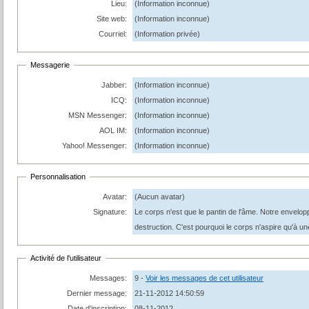
Lieu:
(Information inconnue)
Site web:
(Information inconnue)
Courriel:
(Information privée)
Messagerie
Jabber:
(Information inconnue)
ICQ:
(Information inconnue)
MSN Messenger:
(Information inconnue)
AOL IM:
(Information inconnue)
Yahoo! Messenger:
(Information inconnue)
Personnalisation
Avatar:
(Aucun avatar)
Signature:
Le corps n'est que le pantin de l'âme. Notre envelopp
destruction. C'est pourquoi le corps n'aspire qu'à un
Activité de l'utilisateur
Messages:
9 -
Voir les messages de cet utilisateur
Dernier message:
21-11-2012 14:50:59
Date d'inscription:
08-11-2012