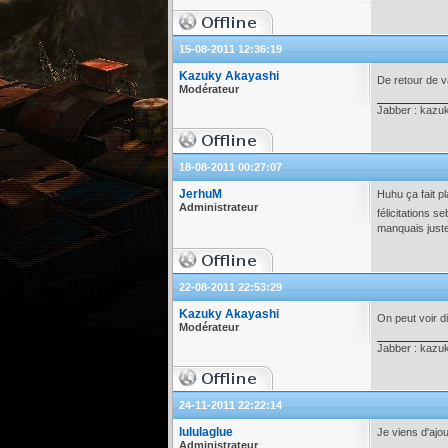
15-08-2011 12:36:19
Kazuky Akayashi
De retour de v
Modérateur
Jabber : kazu
18-08-2011 00:27:07
JerhuM
Huhu ça fait pl
Administrateur
félicitations 
manquais juste
22-08-2011 22:53:29
Kazuky Akayashi
On peut voir di
Modérateur
Jabber : kazu
24-11-2011 22:22:14
lululaglue
Je viens d'ajo
Administrateur