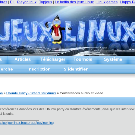
ibres
|
Djl
|
Playonlinux
|
Topjeux
|
Le bottin des jeux Linux
|
Linux games
|
Happy P
s
Articles
Télécharger
Tournois
Système
ms
»
Ubuntu Party - Stand Jeuxlinux
» Conferences audio et video
 conférences données lors des Ubuntu party ou d’autres événements, ainsi que les intervi
 la suite.