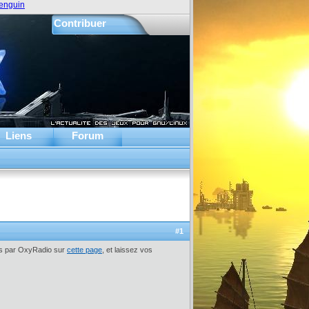
enguin
Contribuer
Liens
Forum
#1
ews par OxyRadio sur
cette page
, et laissez vos