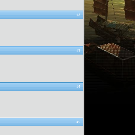
#2
#3
#4
#5