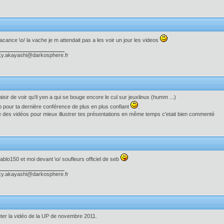
acance \o/ la vache je m attendait pas a les voir un jour les videos
ky.akayashi@darkosphere.fr
aisir de voir qu'il yen a qui se bouge encore le cul sur jeuxlinux (humm ...)
seb pour ta dernière conférence de plus en plus confiant
.
 des vidéos pour mieux illustrer tes présentations en même temps c'etait bien commenté
ablo150 et moi devant \o/ soufleurs officiel de seb
ky.akayashi@darkosphere.fr
uter la vidéo de la UP de novembre 2011.