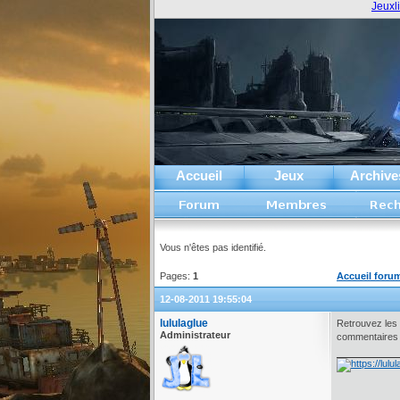
Jeuxl
Accueil
Jeux
Archive
Vous n'êtes pas identifié.
Pages:
1
Accueil foru
12-08-2011 19:55:04
lululaglue
Retrouvez les
Administrateur
commentaires à