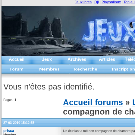
Jeuxlibres
|
Djl
|
Playonlinux
|
Topjeu
Accueil
Jeux
Archives
Articles
Télé
Vous n'êtes pas identifié.
Pages:
1
Accueil forums
»
compagnon de cham
27-03-2010 15:12:55
prisca
Un étudiant a tué son compagnon de chambre parc
Membre