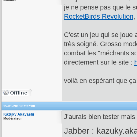
je ne pense pas que le s
RocketBirds Revolution
,
C'est un jeu qui se joue 
très soigné. Grosso modo
combat les "méchants sov
directement sur le site :
voilà en espérant que ça 
25-01-2010 07:27:08
Kazuky Akayashi
J'aurais bien tester mais
Modérateur
Jabber : kazuky.ak