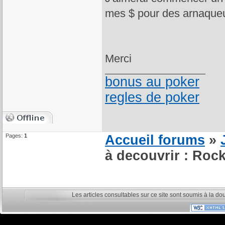
mes $ pour des arnaqueu
Merci
bonus au poker
regles de poker
Pages:
1
Accueil forums
»
à decouvrir : Roc
Les articles consultables sur ce site sont soumis à la do