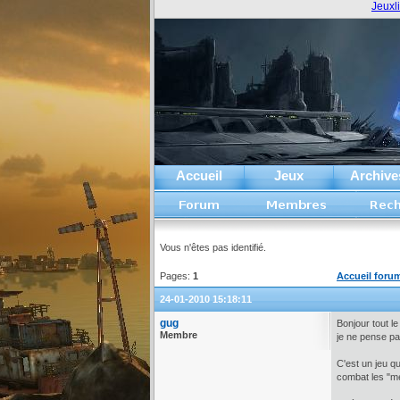
Jeuxl
Accueil
Jeux
Archive
Vous n'êtes pas identifié.
Pages:
1
Accueil foru
24-01-2010 15:18:11
gug
Bonjour tout l
Membre
je ne pense pa
C'est un jeu q
combat les "mé