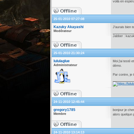
voilà en espéra
25-01-2010 07:27:08
Kazuky Akayashi
J'aurais bien 
Modérateur
Jabber : kazu
25-01-2010 21:30:24
lululaglue
Moi j'ai testé 
Administrateur
démo.
Par contre, je 
24-11-2010 12:45:44
gregory1785
bonjour je cher
Membre
alors quelqun 
24-11-2010 13:14:13