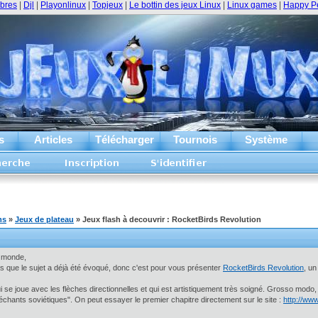
ibres
|
Djl
|
Playonlinux
|
Topjeux
|
Le bottin des jeux Linux
|
Linux games
|
Happy P
s
Articles
Télécharger
Tournois
Système
ms
»
Jeux de plateau
» Jeux flash à decouvrir : RocketBirds Revolution
e monde,
s que le sujet a déjà été évoqué, donc c'est pour vous présenter
RocketBirds Revolution
, un
ui se joue avec les flèches directionnelles et qui est artistiquement très soigné. Grosso modo,
chants soviétiques". On peut essayer le premier chapitre directement sur le site :
http://ww