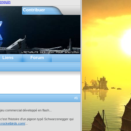
enguin
Contribuer
Liens
Forum
#1
 jeu commercial développé en flash...
 c'est l'histoire d'un pigeon typé Schwarzenegger qui
w.rocketbirds.com/
...