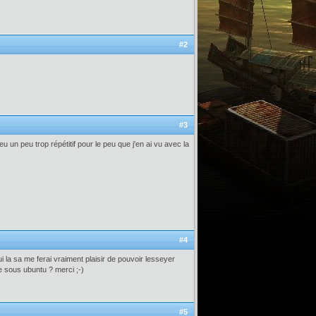
#2
#3
eu un peu trop répétitif pour le peu que j'en ai vu avec la
#4
ui la sa me ferai vraiment plaisir de pouvoir lesseyer
e sous ubuntu ? merci ;-)
#5