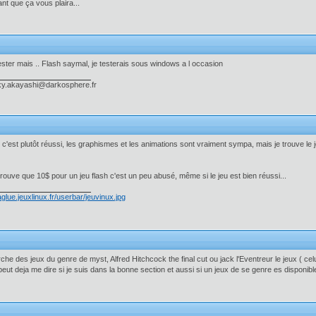
nt que ça vous plaira...
tester mais .. Flash saymal, je testerais sous windows a l occasion
ky.akayashi@darkosphere.fr
et c'est plutôt réussi, les graphismes et les animations sont vraiment sympa, mais je trouve le j
trouve que 10$ pour un jeu flash c'est un peu abusé, même si le jeu est bien réussi...
che des jeux du genre de myst, Alfred Hitchcock the final cut ou jack l'Eventreur le jeux ( cel
peut deja me dire si je suis dans la bonne section et aussi si un jeux de se genre es disponibl