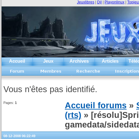
Jeuxlibres
|
Djl
|
Playonlinux
|
Topjeu
Accueil
Jeux
Archives
Articles
Télé
Vous n'êtes pas identifié.
Pages:
1
Accueil forums
»
(rts)
» [résolu]Spri
gamedata/sidedata
08-12-2008 06:22:49