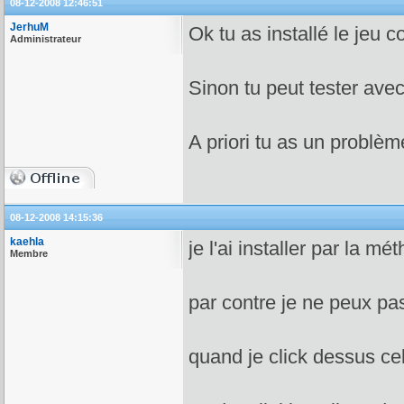
08-12-2008 12:46:51
JerhuM
Ok tu as installé le jeu
Administrateur
Sinon tu peut tester avec 
A priori tu as un problè
08-12-2008 14:15:36
kaehla
je l'ai installer par la m
Membre
par contre je ne peux pas
quand je click dessus ce