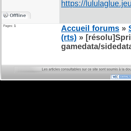
Pages:
1
Accueil forums
»
(rts)
» [résolu]Spri
gamedata/sidedata
Les articles consultables sur ce site sont soumis à la do