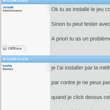
08-12-2008 12:46:51
JerhuM
Ok tu as installé le jeu
Administrateur
Sinon tu peut tester avec 
A priori tu as un problè
08-12-2008 14:15:36
kaehla
je l'ai installer par la m
Membre
par contre je ne peux pas
quand je click dessus ce