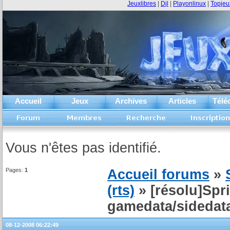
Jeuxlibres
|
Djl
|
Playonlinux
|
Topjeu
Accueil
Jeux
Archives
Articles
Télé
Vous n'êtes pas identifié.
Pages:
1
Accueil forums
»
(rts)
» [résolu]Spri
gamedata/sidedata
08-12-2008 06:22:49