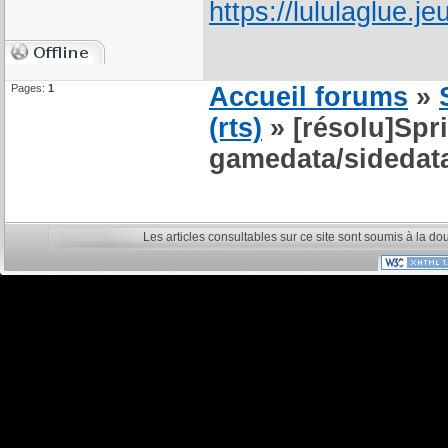
Pages:
1
Accueil forums
»
(rts)
» [résolu]Spri
gamedata/sidedata
Les articles consultables sur ce site sont soumis à la do