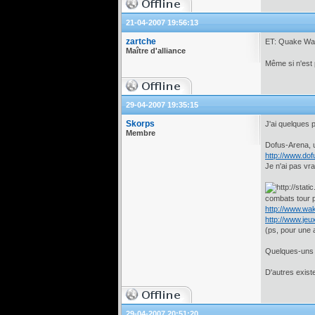
21-04-2007 19:56:13
zartche
ET: Quake W
Maître d'alliance
Même si n'est 
29-04-2007 19:35:15
Skorps
J'ai quelques p
Membre
Dofus-Arena, un
http://www.do
Je n'ai pas vr
combats tour p
http://www.wak
http://www.jeu
(ps, pour une 
Quelques-uns 
D'autres exist
29-04-2007 20:51:20