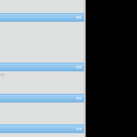
#11
#12
*.*
#13
#14