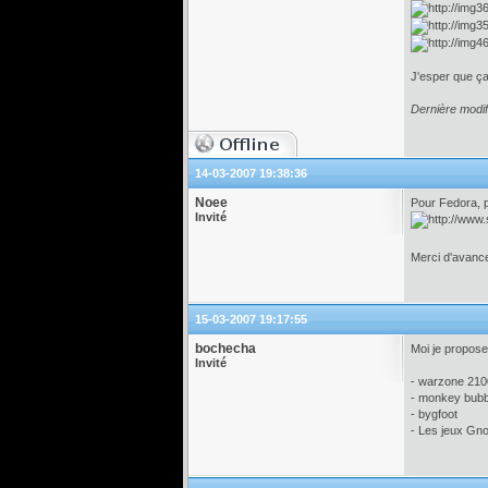
J'esper que ça
Dernière modif
14-03-2007 19:38:36
Noee
Pour Fedora, p
Invité
Merci d'avan
15-03-2007 19:17:55
bochecha
Moi je propose 
Invité
- warzone 210
- monkey bubb
- bygfoot
- Les jeux Gno