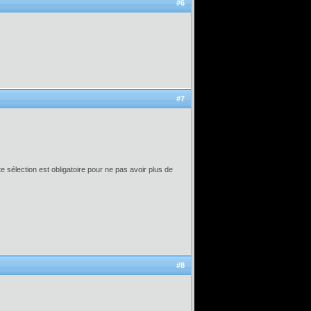
#6
#7
e sélection est obligatoire pour ne pas avoir plus de
#8