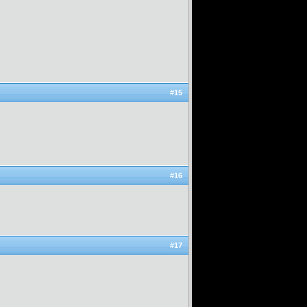
#15
#16
#17