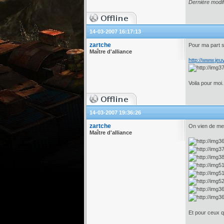
Dernière modif
14-03-2007 16:17:13
zartche
Pour ma part s
Maître d'alliance
http://www.jeuv
Voila pour moi.
14-03-2007 19:36:26
zartche
On vien de me 
Maître d'alliance
Et pour ceux qu