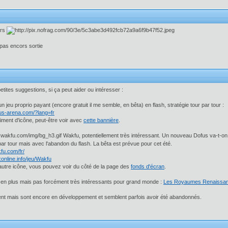
ars
pas encors sortie
etites suggestions, si ça peut aider ou intéresser :
 jeu proprio payant (encore gratuit il me semble, en bêta) en flash, stratégie tour par tour :
fus-arena.com/?lang=fr
aiment d'icône, peut-être voir avec
cette bannière
.
Wakfu, potentiellement très intéressant. Un nouveau Dofus va-t-on
ar tour mais avec l'abandon du flash. La bêta est prévue pour cet été.
fu.com/fr/
xonline.info/jeu/Wakfu
autre icône, vous pouvez voir du côté de la page des
fonds d'écran
.
en plus mais pas forcément très intéressants pour grand monde :
Les Royaumes Renaissan
ent mais sont encore en développement et semblent parfois avoir été abandonnés.