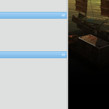
#2
#3