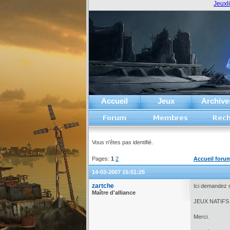
Jeuxl
Accueil
Jeux
Archive
Vous n'êtes pas identifié.
Pages:
1
2
Accueil foru
14-03-2007 15:51:25
zartche
Ici demandez n
Maître d'alliance
JEUX NATIFS
Merci.