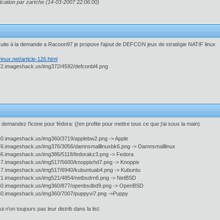
ication par zartche (14-03-2007 22:06:00)
uite à la demande a Racoon97 je propose l'ajout de DEFCON jeux de stratégie NATIF linux
inux.net/article-126.html
demandez l'icone pour fédora: (j'en profite pour mettre tous ce que j'ai sous la main)
-> Apple
-> Damnsmalllinux
-> Fedora
-> Knoppix
-> Kubuntu
-> NetBSD
-> OpenBSD
->Puppy
i n'on toujours pas leur distrib dans la list: