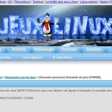
ibres
|
Djl
|
Playonlinux
|
Topjeux
|
Le bottin des jeux Linux
|
Linux games
|
Happy P
s
Articles
Télécharger
Tournois
Système
ms
»
Discussion sur les jeux
» [Annuaire-jeuvinux] Demande de jeux [FERME]
ous les Jeux NATIFS GNU/Linux que vous désirez voir ajouter à l'annuaire (si possible avec
 MULTIJOUEURS + ICONE