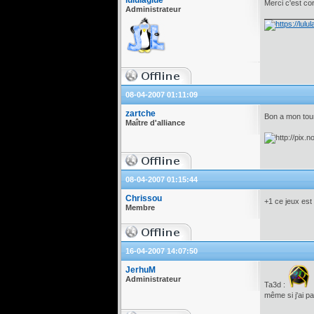
lululaglue
Merci c'est co
Administrateur
08-04-2007 01:11:09
zartche
Bon a mon tou
Maître d'alliance
08-04-2007 01:15:44
Chrissou
+1 ce jeux est
Membre
16-04-2007 14:07:50
JerhuM
Administrateur
Ta3d :
même si j'ai pa