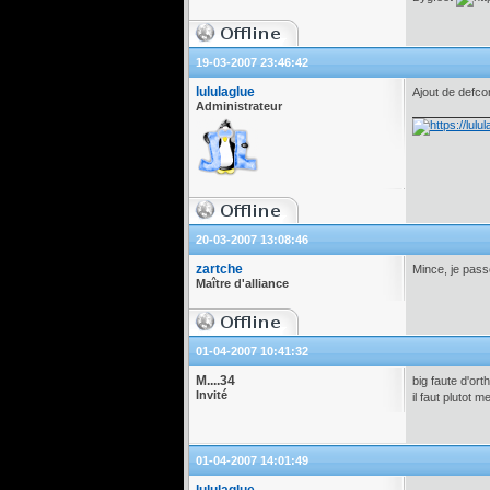
19-03-2007 23:46:42
lululaglue
Ajout de defco
Administrateur
20-03-2007 13:08:46
zartche
Mince, je pass
Maître d'alliance
01-04-2007 10:41:32
M....34
big faute d'or
Invité
il faut plutot m
01-04-2007 14:01:49