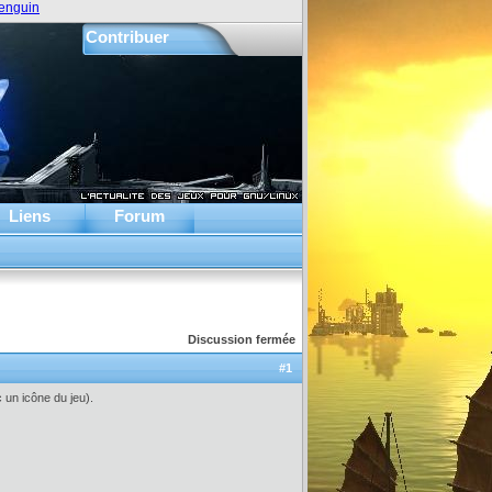
enguin
Contribuer
Liens
Forum
Discussion fermée
#1
 un icône du jeu).