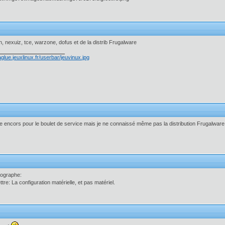
n, nexuiz, tce, warzone, dofus et de la distrib Frugalware
e encors pour le boulet de service mais je ne connaissé même pas la distribution Frugalware 
thographe:
ettre: La configuration matérielle, et pas matériel.