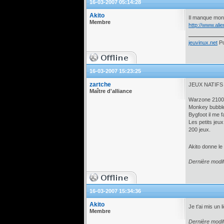
16-03-2007 05:14:28
Akito
Il manque mon 
Membre
http://www.alie
jeuvinux.net
Po
16-03-2007 15:23:25
zartche
JEUX NATIFS M
Maître d'alliance
Warzone 2100, i
Monkey bubble
Bygfoot il me fa
Les petits jeu
200 jeux.
Akito donne le 
Dernière modif
16-03-2007 15:34:36
Akito
Je t'ai mis un 
Membre
Dernière modif