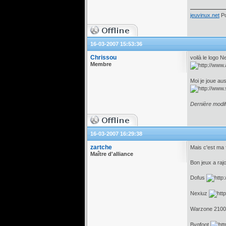
jeuvinux.net
Po
16-03-2007 15:53:36
Chrissou
voilà le logo N
Membre
Moi je joue au
Dernière modif
16-03-2007 16:29:38
zartche
Mais c'est ma 
Maître d'alliance
Bon jeux a rajo
Dofus
Nexiuz
Warzone 210
Bygfoot