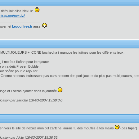
défouloir alias Nexuiz.
ntrap.org/nexuiz/
wer! et
Lepouf.free.fr
aussi
ULTIJOUEURS + ICONE bochecha il manque les icônes pour les différents jeux.
l me faut l'icône pour le rajouter.
 on a déjà Frozen Bubble.
ut l'icône pour le rajouter.
x Gnome ne nous intéressent pas cars ne sont des petit jeux et de plus pas multi-joueurs, cett
logo et il seras ajouter dans la journée
ication par zartche (16-03-2007 15:30:37)
lien vers le site de nexuiz mon ptit zartche, aurais tu des moufles à tes mains
(pas taper)
ication par Akito (16-03-2007 15:36:55)