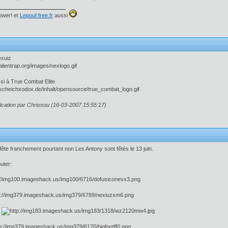
wer! et
Lepouf.free.fr
aussi
exuiz
ssi à True Combat Elite
ication par Chrissou (16-03-2007 15:55:17)
fête franchement pourtant non Les Antony sont fêtés le 13 juin.
uter:
0