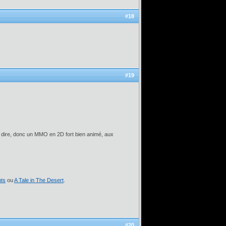
#18
#19
 dire, donc un MMO en 2D fort bien animé, aux
ts
ou
A Tale in The Desert
.
#20