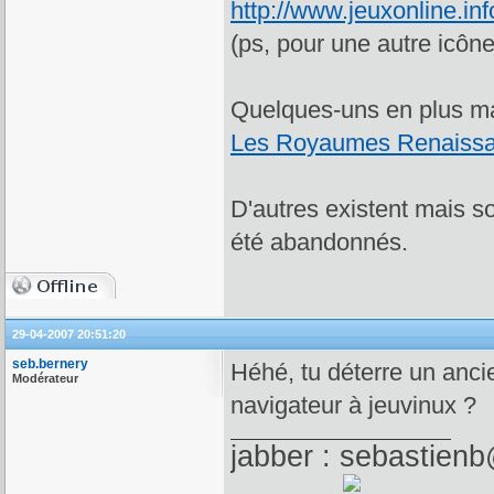
http://www.jeuxonline.in
(ps, pour une autre icôn
Quelques-uns en plus ma
Les Royaumes Renaissa
D'autres existent mais s
été abandonnés.
29-04-2007 20:51:20
seb.bernery
Héhé, tu déterre un ancie
Modérateur
navigateur à jeuvinux ?
jabber : sebastienb