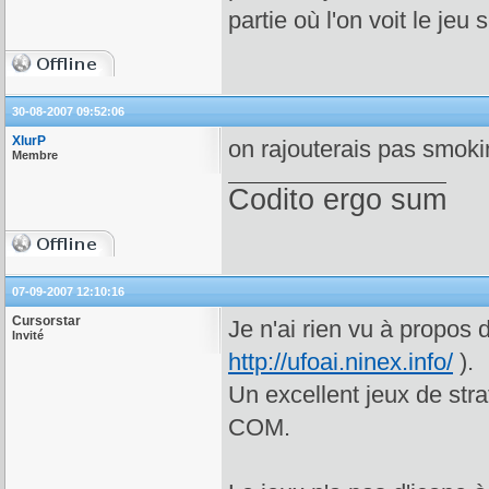
partie où l'on voit le jeu 
30-08-2007 09:52:06
XlurP
on rajouterais pas smokin
Membre
Codito ergo sum
07-09-2007 12:10:16
Cursorstar
Je n'ai rien vu à propos 
Invité
http://ufoai.ninex.info/
).
Un excellent jeux de stra
COM.