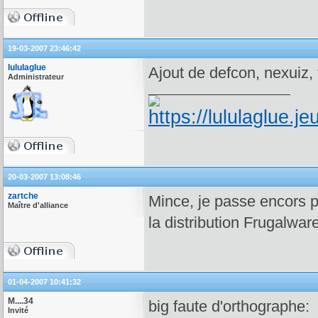
19-03-2007 23:46:42
lululaglue
Ajout de defcon, nexuiz, 
Administrateur
20-03-2007 13:08:46
zartche
Mince, je passe encors 
Maître d'alliance
la distribution Frugalware
01-04-2007 10:41:32
M....34
big faute d'orthographe:
Invité