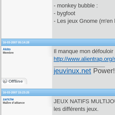
- monkey bubble :
- bygfoot
- Les jeux Gnome (m'en 
16-03-2007 05:14:28
Akito
Il manque mon défouloir 
Membre
http://www.alientrap.org/
jeuvinux.net
Power!
16-03-2007 15:23:25
zartche
JEUX NATIFS MULTIJOUE
Maître d'alliance
les différents jeux.