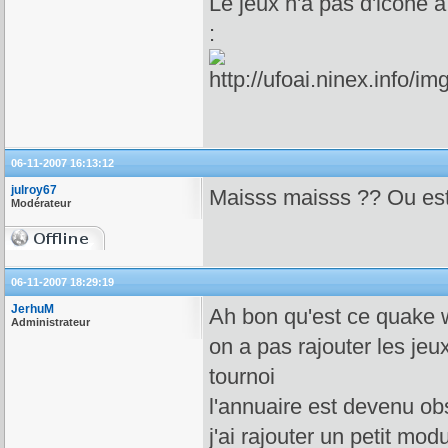
Le jeux n'a pas d'icone à
:
06-11-2007 16:13:12
julroy67
Maisss maisss ?? Ou es
Modérateur
06-11-2007 18:29:19
JerhuM
Ah bon qu'est ce quake 
Administrateur
on a pas rajouter les je
tournoi
l'annuaire est devenu o
j'ai rajouter un petit mod