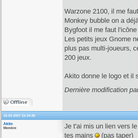
Warzone 2100, il me faut 
Monkey bubble on a déj
Bygfoot il me faut l'icône
Les petits jeux Gnome ne
plus pas multi-joueurs, c
200 jeux.
Akito donne le logo et il
Dernière modification pa
16-03-2007 15:34:36
Akito
Je t'ai mis un lien vers l
Membre
tes mains
(pas taper)