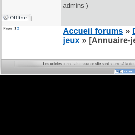
admins )
Pages:
1
2
Accueil forums
»
jeux
» [Annuaire-
Les articles consultables sur ce site sont soumis à la do