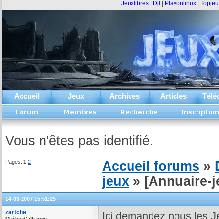
Jeuxlibres
|
Djl
|
Playonlinux
|
Topjeu
Accueil
Jeux
Archives
Articles
Télé
Vous n'êtes pas identifié.
Pages:
1
2
Accueil forums
»
jeux
» [Annuaire-
14-03-2007 15:51:25
zartche
Ici demandez nous les J
Maître d'alliance