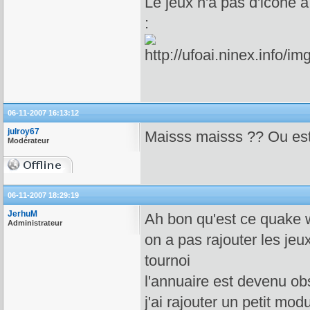
Le jeux n'a pas d'icone à
:
06-11-2007 16:13:12
julroy67
Maisss maisss ?? Ou es
Modérateur
06-11-2007 18:29:19
JerhuM
Ah bon qu'est ce quake 
Administrateur
on a pas rajouter les je
tournoi
l'annuaire est devenu o
j'ai rajouter un petit mod