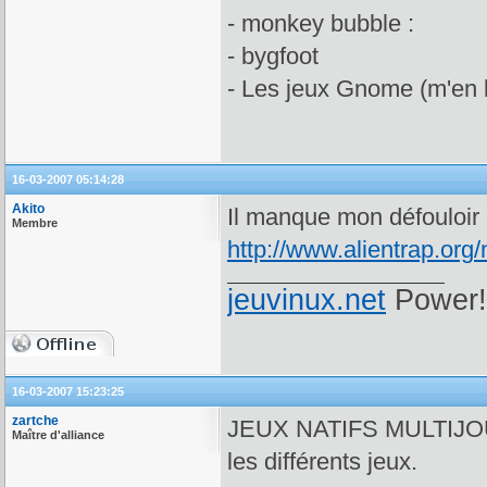
- monkey bubble :
- bygfoot
- Les jeux Gnome (m'en 
16-03-2007 05:14:28
Akito
Il manque mon défouloir 
Membre
http://www.alientrap.org/
jeuvinux.net
Power!
16-03-2007 15:23:25
zartche
JEUX NATIFS MULTIJOUE
Maître d'alliance
les différents jeux.