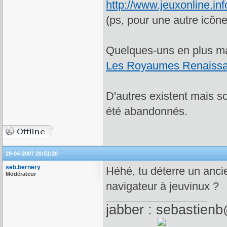
http://www.jeuxonline.in
(ps, pour une autre icôn
Quelques-uns en plus ma
Les Royaumes Renaissa
D'autres existent mais s
été abandonnés.
29-04-2007 20:51:20
seb.bernery
Héhé, tu déterre un ancie
Modérateur
navigateur à jeuvinux ?
jabber : sebastienb