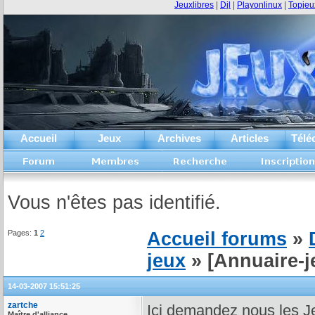
Jeuxlibres
|
Djl
|
Playonlinux
|
Topjeu
Accueil
Jeux
Archives
Articles
Télé
Vous n'êtes pas identifié.
Pages:
1
2
Accueil forums
»
jeux
» [Annuaire-
14-03-2007 15:51:25
zartche
Ici demandez nous les J
Maître d'alliance