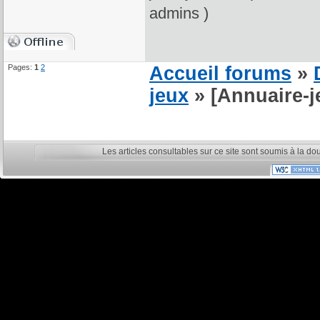
admins )
Pages:
1
2
Accueil forums
»
jeux
» [Annuaire-
Les articles consultables sur ce site sont soumis à la do