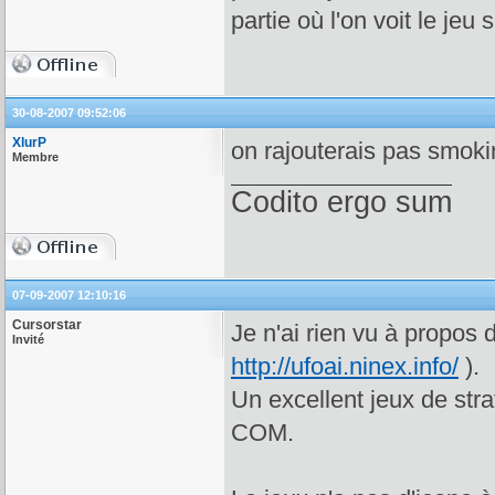
partie où l'on voit le jeu 
30-08-2007 09:52:06
XlurP
on rajouterais pas smokin
Membre
Codito ergo sum
07-09-2007 12:10:16
Cursorstar
Je n'ai rien vu à propos 
Invité
http://ufoai.ninex.info/
).
Un excellent jeux de stra
COM.