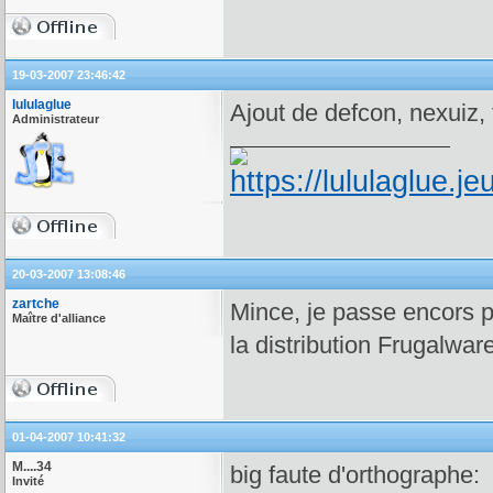
19-03-2007 23:46:42
lululaglue
Ajout de defcon, nexuiz, 
Administrateur
20-03-2007 13:08:46
zartche
Mince, je passe encors 
Maître d'alliance
la distribution Frugalware
01-04-2007 10:41:32
M....34
big faute d'orthographe:
Invité