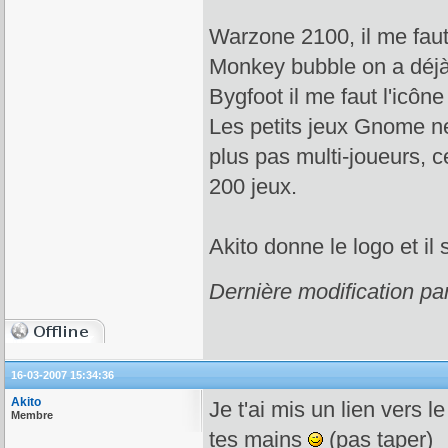
Warzone 2100, il me faut 
Monkey bubble on a déj
Bygfoot il me faut l'icône
Les petits jeux Gnome ne
plus pas multi-joueurs, c
200 jeux.
Akito donne le logo et il
Dernière modification pa
16-03-2007 15:34:36
Akito
Je t'ai mis un lien vers l
Membre
tes mains
(pas taper)