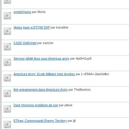
smokin'guns
par Morte
Venez jouer a ETQW SVP
par karadine
CS2D GMA Intel
par zartche
Serveur dédié linux pour Americas army
par Ap0k41yp5
America's Army: Ecole Militaire Inter Armées
par [-=EMIA=-]darkbilbo
finir entrainement dans America's Army
par TheBootroo
Dark Horizons probléme de son
par pitivie
ETfrag: Communauté Enemy Territory
par jiji