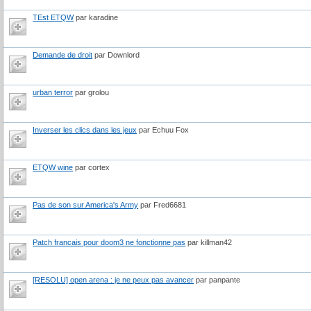
TEst ETQW
par karadine
Demande de droit
par Downlord
urban terror
par grolou
Inverser les clics dans les jeux
par Echuu Fox
ETQW wine
par cortex
Pas de son sur America's Army
par Fred6681
Patch francais pour doom3 ne fonctionne pas
par killman42
[RESOLU] open arena : je ne peux pas avancer
par panpante