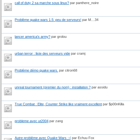
call of duty 2 sa marche sous linux?
par panthere_noire
Problème quake wars 1.5: peu de serveurs!
par M....34
lancer america's army?
par grolou
urban terror : liste des serveurs vide
par cramj
Problème démo quake wars.
par citron68
unreal tournament (premier du nom) : installation ?
par assidu
True Combat : Elite, Counter Strike like vraiment excellent
par $p00nKilla
probleme avec ut2004
par zang
Autre problème avec Quake Wars :-(
par Echuu Fox