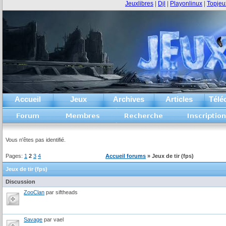
Jeuxlibres
|
Djl
|
Playonlinux
|
Topjeu
Accueil
Jeux
Archives
Articles
Télé
Vous n'êtes pas identifié.
Pages:
1
2
3
4
Accueil forums
» Jeux de tir (fps)
Jeux de tir (fps)
Discussion
ZooClan
par siftheads
Savage
par vael