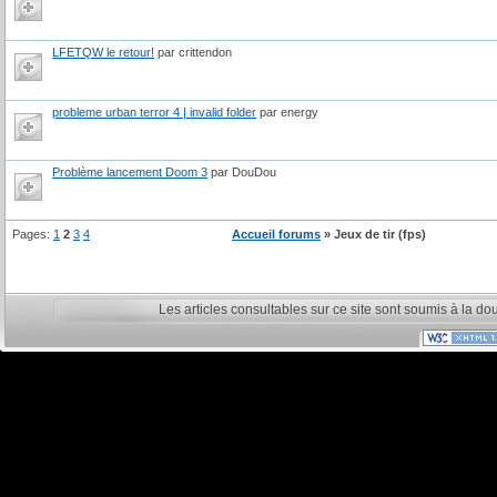
LFETQW le retour!
par crittendon
probleme urban terror 4 | invalid folder
par energy
Problème lancement Doom 3
par DouDou
Pages:
1
2
3
4
Accueil forums
» Jeux de tir (fps)
Les articles consultables sur ce site sont soumis à la do