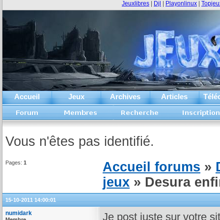
Jeuxlibres
|
Djl
|
Playonlinux
|
Topjeu
Accueil
Jeux
Archives
Articles
Télé
Vous n'êtes pas identifié.
Pages:
1
Accueil forums
»
jeux
» Desura enfin
15-10-2011 14:00:01
numidark
Je post juste sur votre s
Membre