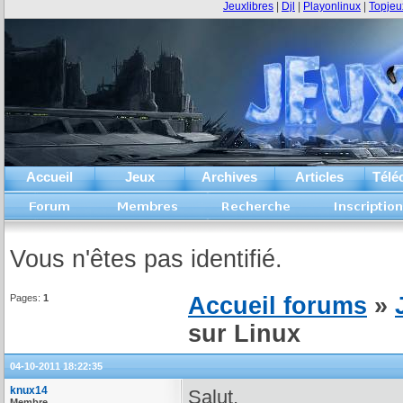
Jeuxlibres
|
Djl
|
Playonlinux
|
Topjeu
Accueil
Jeux
Archives
Articles
Télé
Vous n'êtes pas identifié.
Pages:
1
Accueil forums
»
sur Linux
04-10-2011 18:22:35
knux14
Salut,
Membre