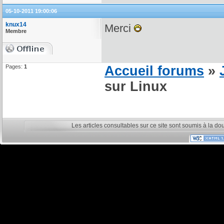
05-10-2011 19:00:06
knux14
Merci
Membre
Pages:
1
Accueil forums
»
sur Linux
Les articles consultables sur ce site sont soumis à la do