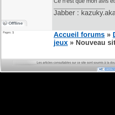
Ce n'est que mon avis et
Jabber : kazuky.ak
Pages:
1
Accueil forums
»
jeux
» Nouveau si
Les articles consultables sur ce site sont soumis à la do