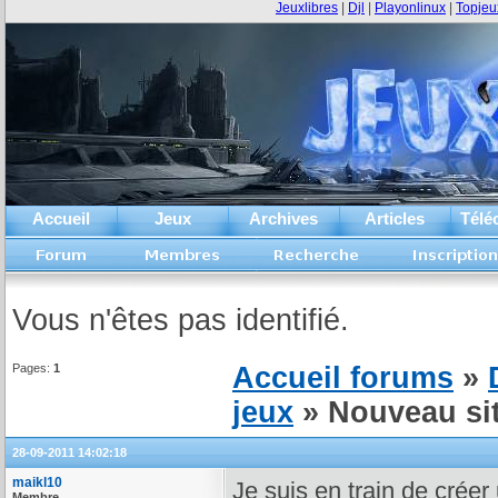
Jeuxlibres
|
Djl
|
Playonlinux
|
Topjeu
Accueil
Jeux
Archives
Articles
Télé
Vous n'êtes pas identifié.
Pages:
1
Accueil forums
»
jeux
» Nouveau si
28-09-2011 14:02:18
maikl10
Je suis en train de créer
Membre