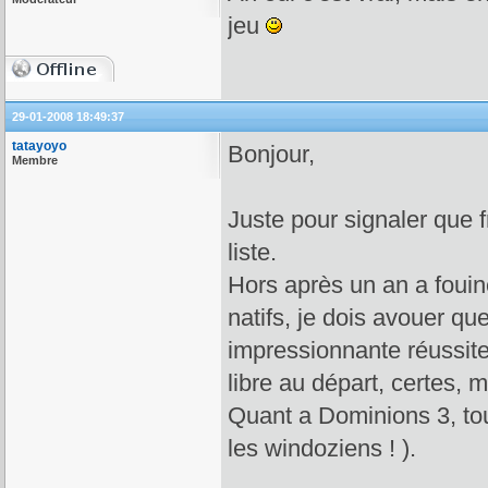
jeu
29-01-2008 18:49:37
tatayoyo
Bonjour,
Membre
Juste pour signaler que 
liste.
Hors après un an a fouin
natifs, je dois avouer qu
impressionnante réussite
libre au départ, certes, ma
Quant a Dominions 3, tous
les windoziens ! ).