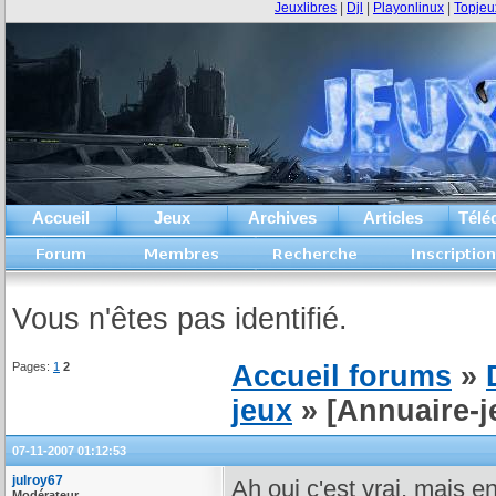
Jeuxlibres
|
Djl
|
Playonlinux
|
Topjeu
Accueil
Jeux
Archives
Articles
Télé
Vous n'êtes pas identifié.
Pages:
1
2
Accueil forums
»
jeux
» [Annuaire-
07-11-2007 01:12:53
julroy67
Ah oui c'est vrai, mais en
Modérateur