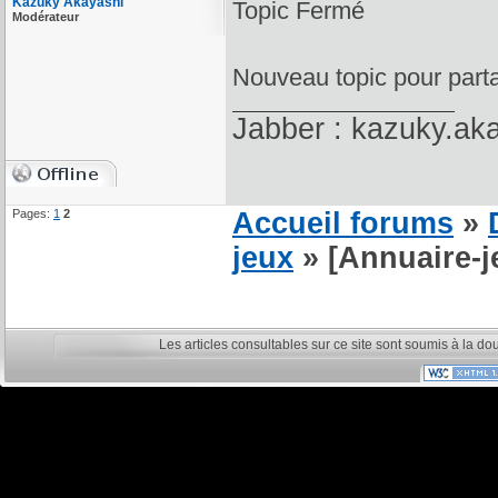
Kazuky Akayashi
Topic Fermé
Modérateur
Nouveau topic pour parta
Jabber : kazuky.ak
Pages:
1
2
Accueil forums
»
jeux
» [Annuaire-
Les articles consultables sur ce site sont soumis à la do