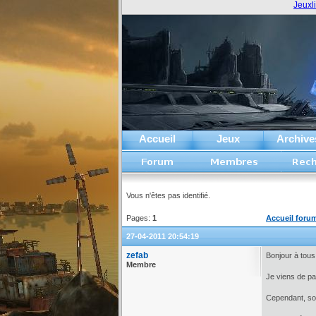
Jeuxl
Accueil
Jeux
Archive
Vous n'êtes pas identifié.
Pages:
1
Accueil foru
27-04-2011 20:54:19
zefab
Bonjour à tous
Membre
Je viens de pa
Cependant, sou