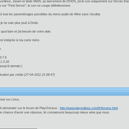
playonlinux, steam et dods MAIS, au lancement de DODS, j'ai le son uniquement sur l'écran d'ac
e sur "Find Server", le son se coupe définitivement.
yé tout les paramétrages possibles du menu audio de Wine sans résultat.
 je ne sais plus joué à Dods.
quoi faire et j'ai besoin de votre aide.
st intégrée à ma carte mère.
e.
3.7.6
 1.3.18
jusqu'à demain )
ication par zefab (27-04-2011 21:08:47)
enue sur Linux,
tôt demander sur le forum de PlayOnLinux :
http://www.playonlinux.com/fr/forums.html
de chance d'avoir une réponse, ils connaissent beaucoup mieux wine que nous.