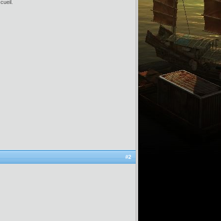
cueil.
#2