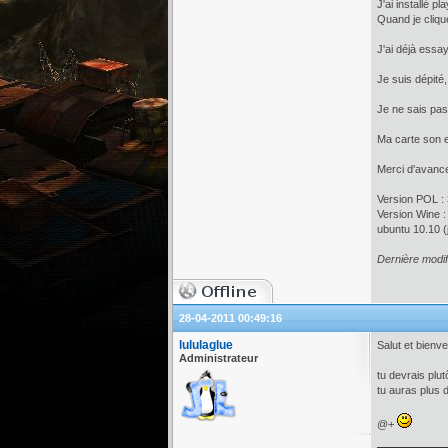
J'ai installé 
Quand je cliqu
J'ai déjà essa
Je suis dépité,
Je ne sais pas 
Ma carte son e
Merci d'avanc
Version POL : 
Version Wine :
ubuntu 10.10 (
Dernière modif
28-04-2011 00:49:16
lululaglue
Salut et bienv
Administrateur
tu devrais plu
tu auras plus 
@+