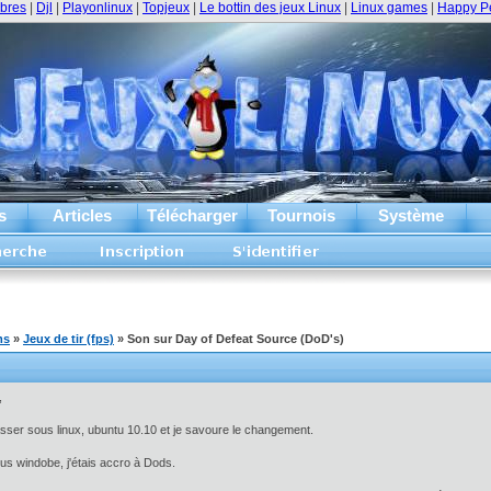
ibres
|
Djl
|
Playonlinux
|
Topjeux
|
Le bottin des jeux Linux
|
Linux games
|
Happy P
s
Articles
Télécharger
Tournois
Système
ms
»
Jeux de tir (fps)
» Son sur Day of Defeat Source (DoD's)
,
sser sous linux, ubuntu 10.10 et je savoure le changement.
s windobe, j'étais accro à Dods.