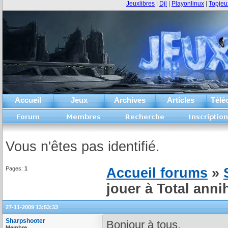
Jeuxlibres
|
Djl
|
Playonlinux
|
Topjeu
Accueil
Jeux
Archives
Articles
Télé
Vous n'êtes pas identifié.
Pages:
1
Accueil forums
»
jouer à Total annih
27-11-2009 13:53:33
Sharpshooter
Bonjour à tous.
Membre