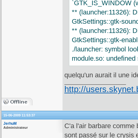
`GTK_IS_WINDOW (win
** (launcher:11326): 
GtkSettings::gtk-soun
** (launcher:11326): 
GtkSettings::gtk-enab
./launcher: symbol loo
module.so: undefined 
quelqu'un aurait il une i
http://users.skynet.
15-06-2009 11:53:37
JerhuM
C'a l'air barbare comme
Administrateur
sont passé sur le crysis 