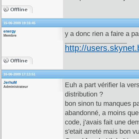
15-06-2009 19:16:45
energy
y a donc rien a faire a par
Membre
http://users.skynet.
16-06-2009 17:13:51
JerhuM
Euh a part vérifier la ver
Administrateur
distribution ?
bon sinon tu manques pas
abandonné, a moins que t
code, j'avais fait une de
s'etait arreté mais bon v