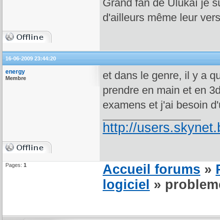
Grand fan de Ulukaï je su
d'ailleurs même leur vers
16-06-2009 23:44:20
energy
et dans le genre, il y a 
Membre
prendre en main et en 3d 
examens et j'ai besoin d'
http://users.skynet.
Pages:
1
Accueil forums
»
logiciel
» problem