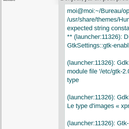
moi@moi:~/Bureau/ope
/usr/share/themes/Hum
expected string const
** (launcher:11326): 
GtkSettings::gtk-enab
(launcher:11326): Gd
module file '/etc/gtk-2
type
(launcher:11326): Gd
Le type d'images « xp
(launcher:11326): Gtk