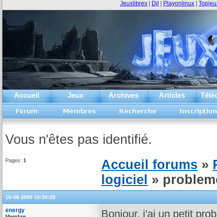
Jeuxlibres
|
Djl
|
Playonlinux
|
Topjeu
Accueil
Jeux
Archives
Articles
Télé
Vous n'êtes pas identifié.
Pages:
1
Accueil forums
»
logiciel
» problem
15-06-2009 10:34:29
energy
Bonjour, j'ai un petit p
Membre