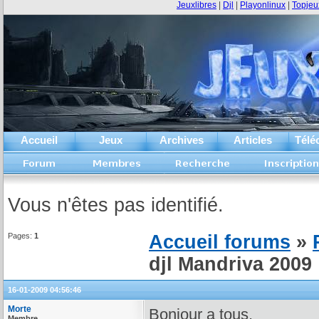
Jeuxlibres
|
Djl
|
Playonlinux
|
Topjeu
Accueil
Jeux
Archives
Articles
Télé
Vous n'êtes pas identifié.
Pages:
1
Accueil forums
»
djl Mandriva 2009
16-01-2009 04:56:46
Morte
Bonjour a tous,
Membre