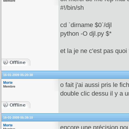
Membre
#!/bin/sh
cd `dirname $0`/djl
python -O djl.py $*
et la je ne c'est pas quoi 
16-01-2009 05:20:38
Morte
o fait j'ai aussi pris le f
Membre
double clic dessu il y a 
16-01-2009 05:39:10
Morte
encore une précision pour