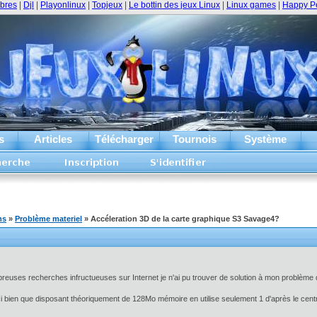
ibres
|
Djl
|
Playonlinux
|
Topjeux
|
Le bottin des jeux Linux
|
Linux games
|
Happy P
s
Articles
Télécharger
Tournois
Système
ms
»
Problème materiel
» Accéleration 3D de la carte graphique S3 Savage4?
euses recherches infructueuses sur Internet je n'ai pu trouver de solution à mon problème 
-ci bien que disposant théoriquement de 128Mo mémoire en utilise seulement 1 d'après le cent