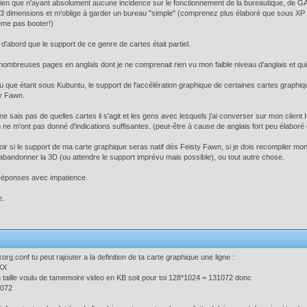
en que n'ayant absolument aucune incidence sur le fonctionnement de la bureautique, de GA
 dimensions et m'oblige à garder un bureau "simple" (comprenez plus élaboré que sous XP m
ême pas booter!)
t d'abord que le support de ce genre de cartes était partiel.
e nombreuses pages en anglais dont je ne comprenait rien vu mon faible niveau d'anglais et q
rçu que étant sous Kubuntu, le support de l'accélération graphique de certaines cartes graphi
ty Fawn.
ne sais pas de quelles cartes il s'agit et les gens avec lesquels j'ai converser sur mon client
 ne m'ont pas donné d'indications suffisantes. (peut-être à cause de anglais fort peu élaboré
oir si le support de ma carte graphique seras natif dès Feisty Fawn, si je dois recompiler mon 
 abandonner la 3D (ou attendre le support imprévu mais possible), ou tout autre chose.
 réponses avec impatience.
e.
org.conf tu peut rajouter a la definition de ta carte graphique une ligne :
XX
 taille voulu de tamemoire video en KB soit pour toi 128*1024 = 131072 donc
1072