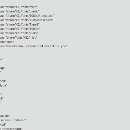
sr/share/X11/fonts/misc"
r/share/X11/fonts/cyrillic"
r/share/X11/fonts/100dpi/:unscaled"
r/share/X11/fonts/75dpi/:unscaled"
sr/share/X11/fonts/Type1"
sr/share/X11/fonts/100dpi"
sr/share/X11/fonts/75dpi"
sr/share/fonts/X11/misc"
oma fonts
r/lib/defoma/x-ttcidfont-conf.d/dirs/TrueType"
le"
ap"
"
od"
ype"
0"
1"
"
Device"
Generic Keyboard"
bd"
reKeyboard"