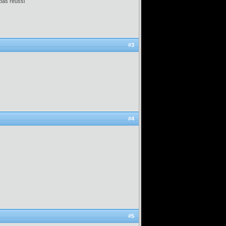
 pas reussi
#3
#4
#5