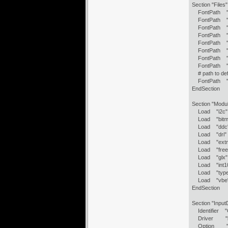
Section "Files"
FontPath "/u
FontPath "/us
FontPath "/us
FontPath "/us
FontPath "/u
FontPath "/u
FontPath "/u
FontPath "/u
# path to def
FontPath "/va
EndSection
Section "Modu
Load "i2c"
Load "bitm
Load "ddc
Load "dri"
Load "extm
Load "freet
Load "glx"
Load "int1
Load "type
Load "vbe
EndSection
Section "Input
Identifier "
Driver "k
Option "Co