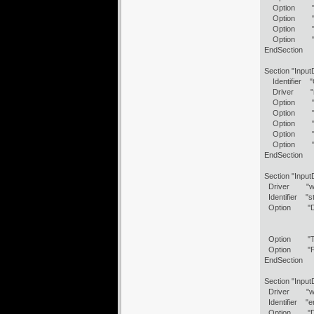
Option "Xk
Option "Xk
Option "Xk
Option "Xkb
EndSection
Section "Input
Identifier "
Driver "m
Option "Co
Option "De
Option "Pr
Option "Z
Option "Emu
EndSection
Section "Input
Driver "w
Identifier "st
Option "De
# /de
# f
Option "T
Option "Fo
EndSection
Section "Input
Driver "w
Identifier "e
Option "De