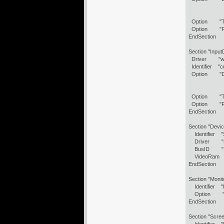
# /de
# f
Option "T
Option "Fo
EndSection
Section "Input
Driver "w
Identifier "c
Option "De
# /de
# f
Option "T
Option "Fo
EndSection
Section "Devic
Identifier "
Driver "s
BusID "PCI
VideoRam 
EndSection
Section "Monit
Identifier 
Option "
EndSection
Section "Scre