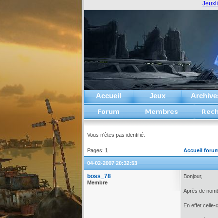
Jeuxl
Accueil
Jeux
Archive
Vous n'êtes pas identifié.
Pages:
1
Accueil foru
04-02-2007 20:32:53
boss_78
Bonjour,
Membre
Après de nombr
En effet celle