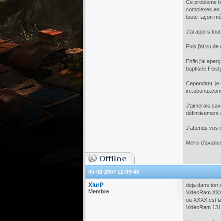
Ce problème bi
complexes en 3
toute façon m
J'ai appris tou
Puis j'ai vu d
Enfin j'ai ape
baptisée Feis
Cependant, je 
irc.ubuntu.com
J'aimerais sav
définitivement
J'attends vos
Merci d'avanc
05-02-2007 12:09:48
XlurP
deja dans ton x
Membre
VideoRam XX
ou XXXX est la
VideoRam 13