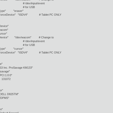
v/input/event
or USB
ype" "eraser"
rceDevice" "ISDV4" # Tablet PC ONLY
Device"
acom"
ursor"
vice" "/dev/wacom" # Change to
v/input/event
or USB
ype" "cursor"
rceDevice" "ISDV4" # Tablet PC ONLY
e"
S3 Inc. ProSavage KM133"
avage"
:1:0:0"
131072
or"
"DELL D825TM"
DPMS"
en"