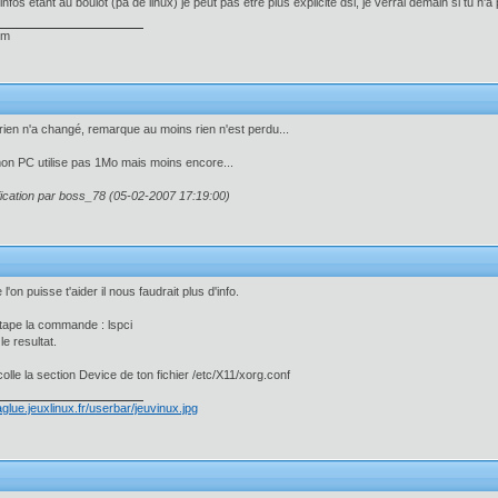
infos etant au boulot (pa de linux) je peut pas etre plus explicite dsl, je verrai demain si tu n'a
um
 rien n'a changé, remarque au moins rien n'est perdu...
mon PC utilise pas 1Mo mais moins encore...
ication par boss_78 (05-02-2007 17:19:00)
l'on puisse t'aider il nous faudrait plus d'info.
tape la commande : lspci
e resultat.
olle la section Device de ton fichier /etc/X11/xorg.conf