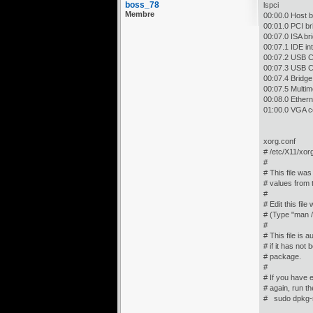
boss_78
lspci
Membre
00:00.0 Host 
00:01.0 PCI b
00:07.0 ISA br
00:07.1 IDE i
00:07.2 USB Co
00:07.3 USB Co
00:07.4 Bridge
00:07.5 Multim
00:08.0 Ethern
01:00.0 VGA c
xorg.conf
# /etc/X11/xor
#
# This file wa
# values from 
#
# Edit this fil
# (Type "man /
#
# This file is
# if it has not
# package.
#
# If you have e
# again, run t
# sudo dpkg-r