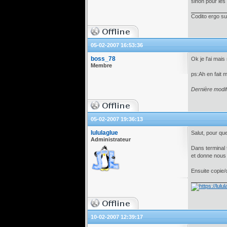
sinon pour les 
Codito ergo s
05-02-2007 16:53:36
boss_78
Ok je l'ai mais
Membre
ps:Ah en fait 
Dernière modif
05-02-2007 19:36:13
lululaglue
Salut, pour que 
Administrateur
Dans terminal 
et donne nous l
Ensuite copie/c
10-02-2007 12:39:17