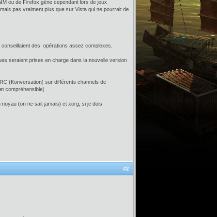
IM ou de Firefox gêne cependant lors de jeux
ais pas vraiment plus que sur Vista qui ne pourrait de
ui conseillaient des opérations assez complexes.
ques seraient prises en charge dans la nouvelle version
 IRC (Konversation) sur différents channels de
 et compréhensible)
noyau (on ne sait jamais) et xorg, si je dois
#2