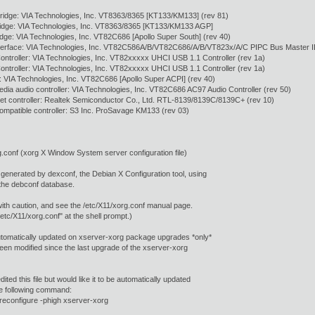
bridge: VIA Technologies, Inc. VT8363/8365 [KT133/KM133] (rev 81)
ridge: VIA Technologies, Inc. VT8363/8365 [KT133/KM133 AGP]
idge: VIA Technologies, Inc. VT82C686 [Apollo Super South] (rev 40)
nterface: VIA Technologies, Inc. VT82C586A/B/VT82C686/A/B/VT823x/A/C PIPC Bus Master I
ntroller: VIA Technologies, Inc. VT82xxxxx UHCI USB 1.1 Controller (rev 1a)
ntroller: VIA Technologies, Inc. VT82xxxxx UHCI USB 1.1 Controller (rev 1a)
: VIA Technologies, Inc. VT82C686 [Apollo Super ACPI] (rev 40)
edia audio controller: VIA Technologies, Inc. VT82C686 AC97 Audio Controller (rev 50)
et controller: Realtek Semiconductor Co., Ltd. RTL-8139/8139C/8139C+ (rev 10)
ompatible controller: S3 Inc. ProSavage KM133 (rev 03)
g.conf (xorg X Window System server configuration file)
s generated by dexconf, the Debian X Configuration tool, using
the debconf database.
e with caution, and see the /etc/X11/xorg.conf manual page.
etc/X11/xorg.conf" at the shell prompt.)
 automatically updated on xserver-xorg package upgrades *only*
 been modified since the last upgrade of the xserver-xorg
dited this file but would like it to be automatically updated
he following command:
econfigure -phigh xserver-xorg