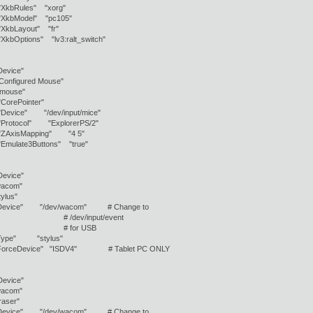
bRules" "xorg"
bModel" "pc105"
bLayout" "fr"
Options" "lv3:ralt_switch"
Device"
Configured Mouse"
ouse"
rePointer"
vice" "/dev/input/mice"
otocol" "ExplorerPS/2"
AxisMapping" "4 5"
late3Buttons" "true"
Device"
acom"
ylus"
vice" "/dev/wacom" # Change to
v/input/event
or USB
ype" "stylus"
rceDevice" "ISDV4" # Tablet PC ONLY
Device"
acom"
raser"
vice" "/dev/wacom" # Change to