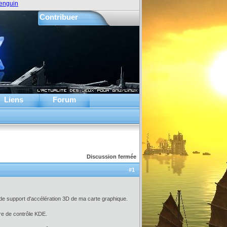
enguin
Contribuer
Liens
Forum
Discussion fermée
#1
de support d'accélération 3D de ma carte graphique.
re de contrôle KDE.