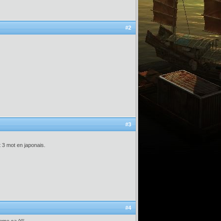
#2
#3
t 3 mot en japonais.
#4