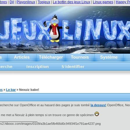
ibres
|
Djl
|
Playonlinux
|
Topjeux
|
Le bottin des jeux Linux
|
Linux games
|
Happy P
s
Articles
Télécharger
Tournois
Système
ms
»
Le bar
» Nexuiz babe!
 recherche sur OpenOffice et au hasard des pages je suis tombé
la dessus!
OpenOffice, Nexu
e me met a Nexuiz à plein temps si on trouve ce genre de spécimen