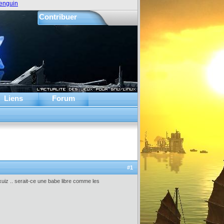
enguin
Contribuer
Liens
Forum
#1
iz .. serait-ce une babe libre comme les