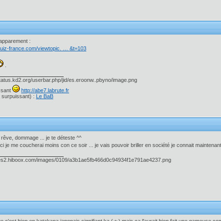
t apparement :
xuiz-france.com/viewtopic. … &t=103
.
ssant
http://abe7.labrute.fr
 surpuissant) :
Le BaB
 rêve, dommage ... je te déteste ^^
i je me coucherai moins con ce soir ... je vais pouvoir briller en société je connait maintenan