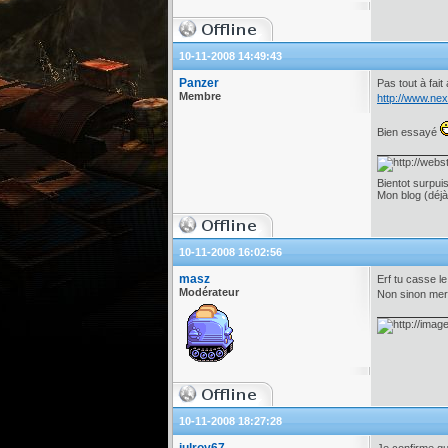
10-11-2008 14:49:43
Panzer
Pas tout à fai
Membre
http://www.ne
Bien essayé
Bientot surpui
Mon blog (déjà
10-11-2008 16:02:56
masz
Erf tu casse le
Modérateur
Non sinon merc
10-11-2008 18:27:28