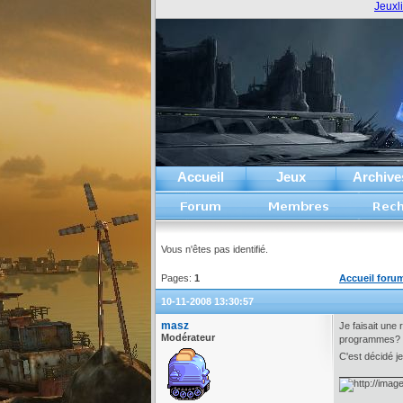
Jeuxl
Accueil
Jeux
Archive
Vous n'êtes pas identifié.
Pages:
1
Accueil foru
10-11-2008 13:30:57
masz
Je faisait une
Modérateur
programmes?
C'est décidé j