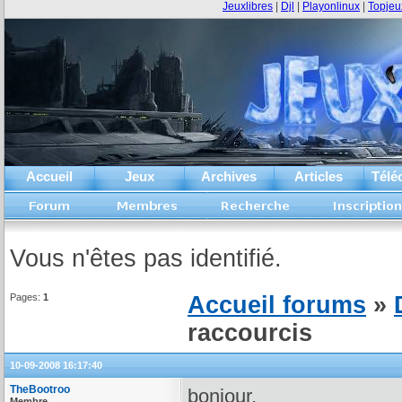
Jeuxlibres
|
Djl
|
Playonlinux
|
Topjeu
Accueil
Jeux
Archives
Articles
Télé
Vous n'êtes pas identifié.
Pages:
1
Accueil forums
»
raccourcis
10-09-2008 16:17:40
TheBootroo
bonjour,
Membre