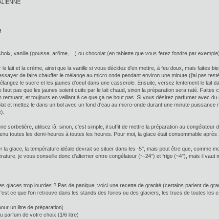
TALIENNE
f
hoix, vanille (gousse, arôme, ...) ou chocolat (en tablette que vous ferez fondre par exemple
 le lait et la crème, ainsi que la vanille si vous décidez d'en mettre, à feu doux, mais faites bie
ssayer de faire chauffer le mélange au micro onde pendant environ une minute (j'ai pas testé 
mélangez le sucre et les jaunes d'oeuf dans une casserole. Ensuite, versez lentement le lait 
 ne faut pas que les jaunes soient cuits par le lait chaud, sinon la préparation sera raté. Fai
n remuant, et toujours en veillant à ce que ça ne bout pas. Si vous désirez parfumer avec du
at et mettez le dans un bol avec un fond d'eau au micro-onde durant une minute puissance m
é).
e sorbetière, utilisez là, sinon, c'est simple, il suffit de mettre la préparation au congélate
enu toutes les demi-heures à toutes les heures. Pour moi, la glace était consommable après
 la glace, la température idéale devrait se situer dans les -5°, mais peut être que, comme 
rature, je vous conseille donc d'alterner entre congélateur (~-24°) et frigo (~4°), mais il va
es glaces trop lourdes ? Pas de panique, voici une recette de granité (certains parlent de g
'est ce que l'on retrouve dans les stands des foires ou des glaciers, les trucs de toutes les c
pour un litre de préparation)
u parfum de votre choix (1/6 litre)