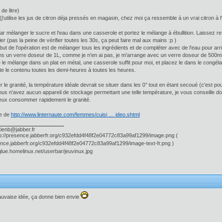
de litre)
 (j'utilise les jus de citron déja pressés en magasin, chez moi ça ressemble à un vrai citron à
mélanger le sucre et l'eau dans une casserole et portez le mélange à ébullition. Laissez ref
r (pas la peine de vérifier toutes les 30s, ça peut faire mal aux mains :p )
but de l'opération est de mélanger tous les ingrédients et de compléter avec de l'eau pour arr
ns un verre doseur de 1L, comme je n'en ai pas, je m'arrange avec un verre doseur de 500ml
 le mélange dans un plat en métal, une casserole suffit pour moi, et placez le dans le congéla
 le contenu toutes les demi-heures à toutes les heures.
 le granité, la température idéale devrait se situer dans les 0° tout en étant secoué (c'est po
s n'avez aucun appareil de stockage permettant une telle température, je vous conseille donc 
ieux consommer rapidement le granité.
ée de
http://www.linternaute.com/femmes/cuisi … ideo.shtml
tienb@jabber.fr
(
)
auvaise idée, ça donne bien envie