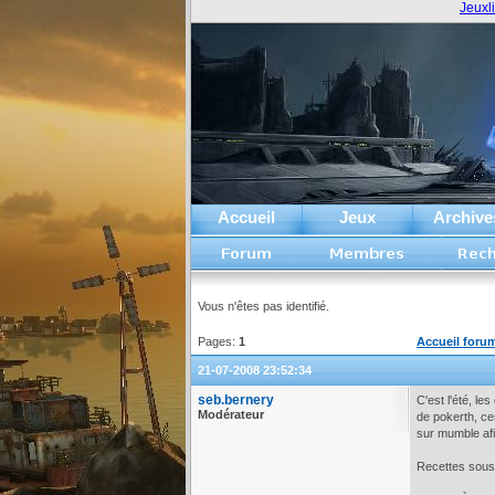
Jeuxl
Accueil
Jeux
Archive
Vous n'êtes pas identifié.
Pages:
1
Accueil foru
21-07-2008 23:52:34
seb.bernery
C'est l'été, l
Modérateur
de pokerth, ce
sur mumble afin
Recettes sous