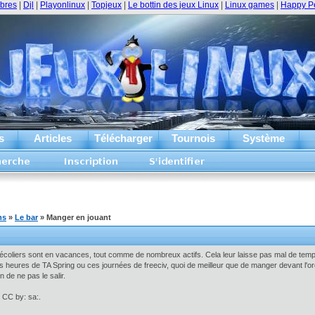
ibres
|
Djl
|
Playonlinux
|
Topjeux
|
Le bottin des jeux Linux
|
Linux games
|
Happy P
s
Articles
Télécharger
Tournois
Système
ms
»
Le bar
» Manger en jouant
es écoliers sont en vacances, tout comme de nombreux actifs. Cela leur laisse pas mal de temps
s heures de TA Spring ou ces journées de freeciv, quoi de meilleur que de manger devant l'ord
 de ne pas le salir.
 CC by: sa:.