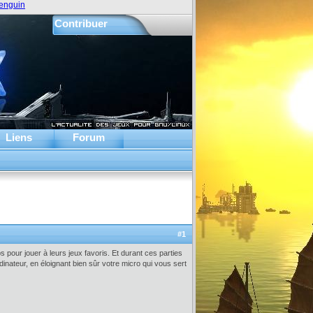
enguin
Contribuer
Liens
Forum
#1
 pour jouer à leurs jeux favoris. Et durant ces parties
inateur, en éloignant bien sûr votre micro qui vous sert