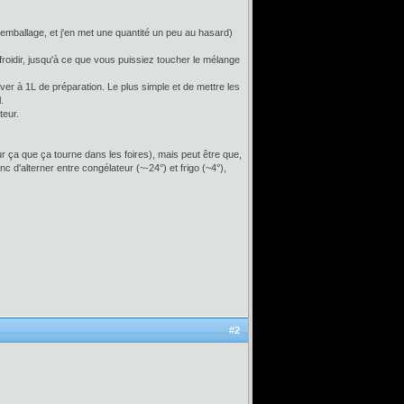
 l'emballage, et j'en met une quantité un peu au hasard)
roidir, jusqu'à ce que vous puissiez toucher le mélange
iver à 1L de préparation. Le plus simple et de mettre les
.
teur.
ur ça que ça tourne dans les foires), mais peut être que,
d'alterner entre congélateur (~-24°) et frigo (~4°),
#2