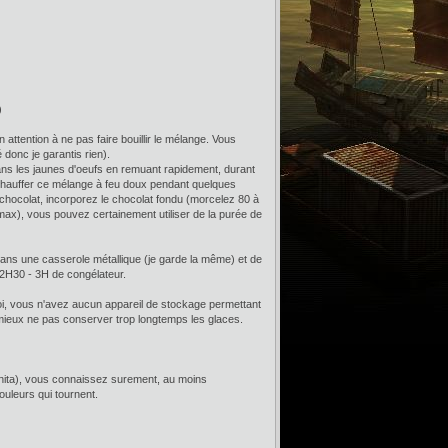
)
n attention à ne pas faire bouillir le mélange. Vous
donc je garantis rien).
dans les jaunes d'oeufs en remuant rapidement, durant
tes chauffer ce mélange à feu doux pendant quelques
 chocolat, incorporez le chocolat fondu (morcelez 80 à
ax), vous pouvez certainement utiliser de la purée de
ur dans une casserole métallique (je garde la même) et de
 2H30 - 3H de congélateur.
moi, vous n'avez aucun appareil de stockage permettant
ut mieux ne pas conserver trop longtemps les glaces.
ranita), vous connaissez surement, au moins
ouleurs qui tournent.