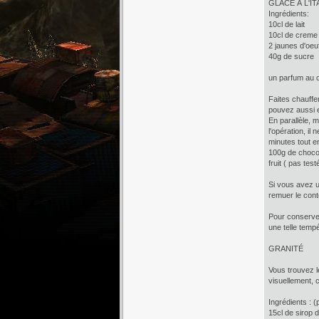
GLACE À L'I
Ingrédients:
10cl de lait
10cl de creme
2 jaunes d'oeu
40g de sucre
un parfum au c
Faites chauffer
pouvez aussi e
En parallèle, 
l'opération, il
minutes tout e
100g de chocol
fruit ( pas test
Si vous avez un
remuer le cont
Pour conserver
une telle tempé
GRANITÉ
Vous trouvez l
visuellement, c
Ingrédients : (
15cl de sirop d