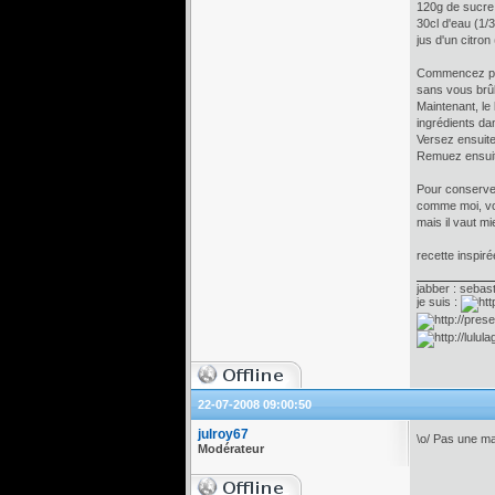
120g de sucre
30cl d'eau (1/3 
jus d'un citron
Commencez par 
sans vous brûle
Maintenant, le 
ingrédients da
Versez ensuite
Remuez ensuite
Pour conserver
comme moi, vou
mais il vaut m
recette inspir
jabber : sebas
je suis :
22-07-2008 09:00:50
julroy67
\o/ Pas une m
Modérateur