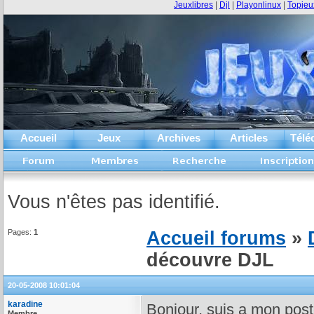
Jeuxlibres
|
Djl
|
Playonlinux
|
Topjeu
Accueil
Jeux
Archives
Articles
Télé
Vous n'êtes pas identifié.
Pages:
1
Accueil forums
»
découvre DJL
20-05-2008 10:01:04
karadine
Bonjour, suis a mon post
Membre