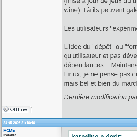
(mise à jour de jeux du d
wine). Là ils peuvent gal
Les utilisateurs "expérime
L'idée du "dépôt" ou "for
qu'utilisateur et pas dév
dépendances... Maintenan
Linux, je ne pense pas qu
mais bel et bien du marc
Dernière modification pa
28-05-2008 21:16:46
MCMic
Membre
karadine a écrit: