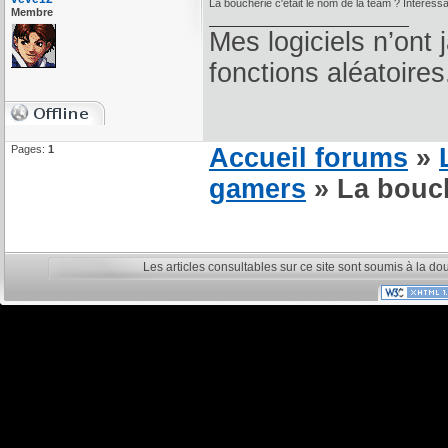
La boucherie c'était le nom de la team ? Intéress
Membre
Mes logiciels n’ont 
fonctions aléatoires
Pages:
1
Accueil forums
»
gamers
» La bouch
Les articles consultables sur ce site sont soumis à la do