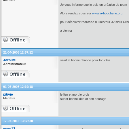
Je vous informe que je suis en création de team
Alors rendez vous sur
www.la-boucherie.org
pour découvrir l'adresse du serveur 32 slots Urb
a bientot
21-04-2008 12:57:12
JerhuM
salut et bonne chance pour ton clan
Administrateur
01-05-2008 12:19:18
pitivie
le lien et mort je crois
Membre
super bonne idée et bon courage
17-07-2013 13:58:38
veve12