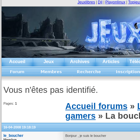
Jeuxlibres
|
Djl
|
Playonlinux
|
Topjeu
Accueil
Jeux
Archives
Articles
Télé
Vous n'êtes pas identifié.
Pages:
1
Accueil forums
»
gamers
» La bouch
16-04-2008 19:18:19
le_boucher
Bonjour , je suis le boucher
Membre