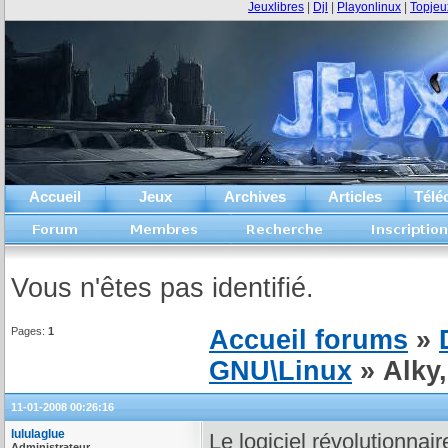
Jeuxlibres
|
Djl
|
Playonlinux
|
Topjeu
Accueil
Jeux
Archives
Articles
Télé
Vous n'êtes pas identifié.
Pages:
1
Accueil forums
»
GNU\Linux
» Alky, 
11-01-2008 00:26:16
lululaglue
Le logiciel révolutionnair
Administrateur