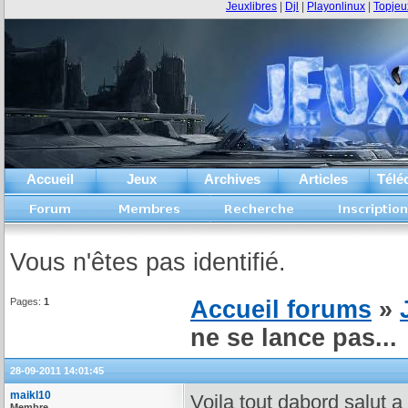
Jeuxlibres
|
Djl
|
Playonlinux
|
Topjeu
Accueil
Jeux
Archives
Articles
Télé
Vous n'êtes pas identifié.
Pages:
1
Accueil forums
»
ne se lance pas...
28-09-2011 14:01:45
maikl10
Voila tout dabord salut a 
Membre