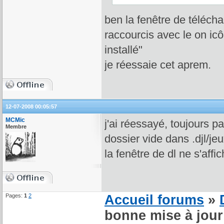
ben la fenêtre de téléch
raccourcis avec le on icôn
installé"
je réessaie cet aprem.
12-07-2008 00:05:57
MCMic
j'ai réessayé, toujours par
Membre
dossier vide dans .djl/je
la fenêtre de dl ne s'affi
Pages:
1
2
Accueil forums
»
bonne mise à jour