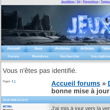
Jeuxlibres
|
Djl
|
Playonlinux
|
Topjeu
Accueil
Jeux
Archives
Articles
Télé
Vous n'êtes pas identifié.
Pages:
1
2
Accueil forums
»
bonne mise à jour
28-05-2008 21:21:57
MCMic
J'ai mis à jour vers la ve
Membre