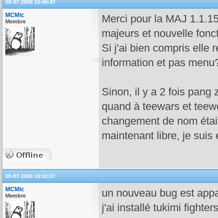
08-07-2008 10:49:47
MCMic
Merci pour la MAJ 1.1.15
Membre
majeurs et nouvelle fonct
Si j'ai bien compris elle 
information et pas menu
Sinon, il y a 2 fois pang
quand à teewars et teewo
changement de nom était 
maintenant libre, je suis e
08-07-2008 19:02:07
MCMic
un nouveau bug est appa
Membre
j'ai installé tukimi fight