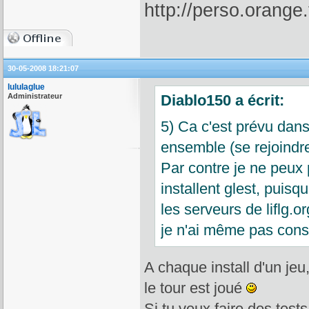
30-05-2008 18:21:07
lululaglue
Administrateur
Diablo150 a écrit:
5) Ca c'est prévu dans
ensemble (se rejoindre
Par contre je ne peux
installent glest, puisq
les serveurs de liflg.o
je n'ai même pas consu
A chaque install d'un jeu,
le tour est joué
Si tu veux faire des tes