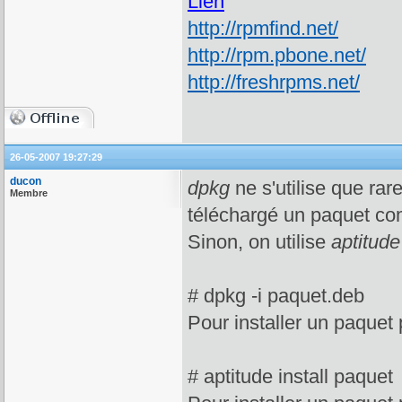
Lien
http://rpmfind.net/
http://rpm.pbone.net/
http://freshrpms.net/
26-05-2007 19:27:29
ducon
dpkg
ne s'utilise que rar
Membre
téléchargé un paquet co
Sinon, on utilise
aptitude
# dpkg -i paquet.deb
Pour installer un paquet p
# aptitude install paquet