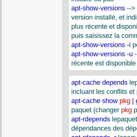
apt-show-versions
--> 
version installé, et in
plus récente et disponi
puis saisissez la co
apt-show-versions -i
po
apt-show-versions -u
-
récente est disponible
apt-cache depends
lep
incluant les conflits 
apt-cache show
pkg
|
paquet (changer
pkg
p
apt-rdepends
lepaquet
dépendances des dép