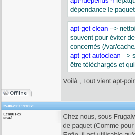
apt-rdepends -r
lepaqu
dépendance le paquet
apt-get clean
--> netto
souvent pour éviter de 
concernés (/var/cache/a
apt-get autoclean
--> 
être téléchargés et qu
Voilà , Tout vient apt-poi
25-08-2007 19:00:25
Echuu Fox
Chez nous, sous Frugalw
Invité
de paquet (Comme pour 
Enfin, il est utilisable q