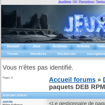
Jeuxlibres
|
Djl
|
Playonlinux
|
Topjeu
Accueil
Jeux
Archives
Articles
Télé
Vous n'êtes pas identifié.
Pages:
1
Accueil forums
»
paquets DEB RPM 
26-05-2007 14:58:47
zartche
<Le gestionnaire de pa
Maître d'alliance