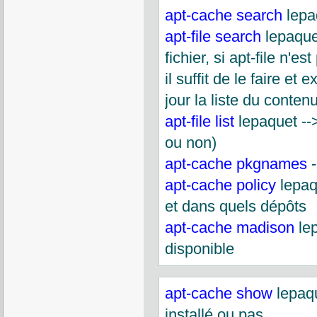
apt-cache search
lepa
apt-file search
lepaque
fichier, si apt-file n'est
il suffit de le faire e
jour la liste du conte
apt-file list
lepaquet -->
ou non)
apt-cache pkgnames
-
apt-cache policy
lepaqu
et dans quels dépôts
apt-cache madison
lep
disponible
apt-cache show
lepaqu
installé ou pas