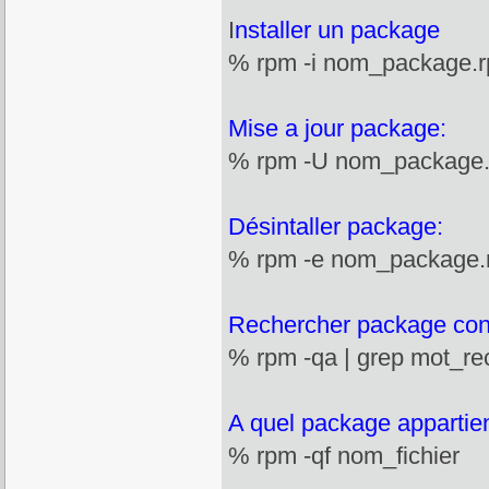
I
nstaller un package
% rpm -i nom_package.
Mise a jour package:
% rpm -U nom_package
Désintaller package:
% rpm -e nom_package.
Rechercher package con
% rpm -qa | grep mot_re
A quel package appartient
% rpm -qf nom_fichier