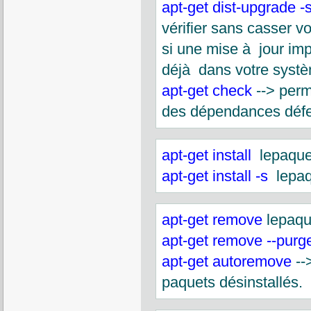
apt-get dist-upgrade -
vérifier sans casser v
si une mise à jour imp
déjà dans votre syst
apt-get check
--> perm
des dépendances déf
apt-get install
lepaquet
apt-get install -s
lepaqu
apt-get remove
lepaque
apt-get remove --purg
apt-get autoremove
--
paquets désinstallés.