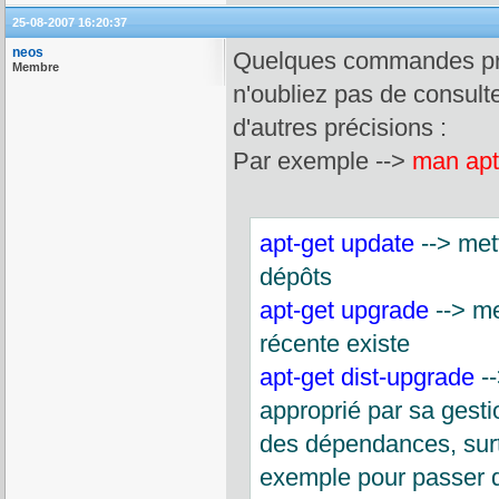
25-08-2007 16:20:37
neos
Quelques commandes prati
Membre
n'oubliez pas de consul
d'autres précisions :
Par exemple -->
man apt
apt-get update
--> mett
dépôts
apt-get upgrade
--> me
récente existe
apt-get dist-upgrade
--
approprié par sa gestio
des dépendances, surt
exemple pour passer d