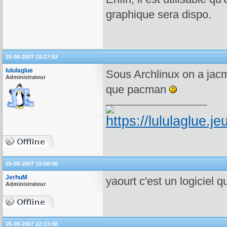
graphique sera dispo.
25-08-2007 19:27:53
lululaglue
Sous Archlinux on a jac
Administrateur
que pacman
25-08-2007 19:58:06
JerhuM
yaourt c'est un logiciel q
Administrateur
25-08-2007 22:13:08