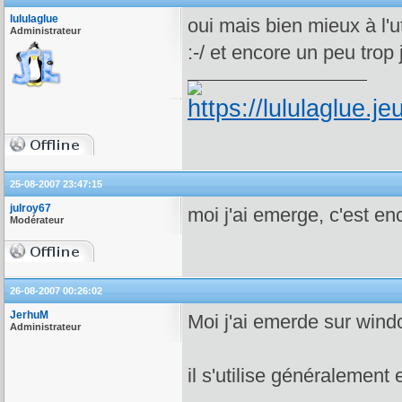
lululaglue
oui mais bien mieux à l'
Administrateur
:-/ et encore un peu trop 
25-08-2007 23:47:15
julroy67
moi j'ai emerge, c'est enc
Modérateur
26-08-2007 00:26:02
JerhuM
Moi j'ai emerde sur win
Administrateur
il s'utilise généralement