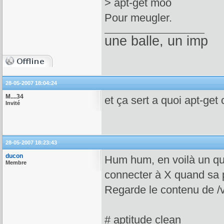
> apt-get moo
Pour meugler.
une balle, un imp
28-05-2007 18:04:24
M....34
et ça sert a quoi apt-get
Invité
28-05-2007 18:23:43
ducon
Hum hum, en voilà un qui 
Membre
connecter à X quand sa pa
Regarde le contenu de /v
# aptitude clean