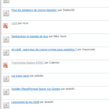
Pour les amateurs de course futuriste !
par Diablo150
vdrift
par ricox
Supetuxkart et manette de jeux
par Mike Yavel
pb vdrift , autre jeux de course sympa sous mandriva ?
par chaussette
Trackmania Nations ESWC
par Caliendo
car track racer
par pafutfut
Installer PlanetPenguin Racer sur Gentoo
par dede84
Lancement du jeu Vdrift
par dede84