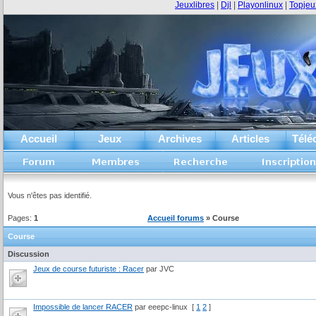
Jeuxlibres
|
Djl
|
Playonlinux
|
Topjeu
Accueil
Jeux
Archives
Articles
Télé
Vous n'êtes pas identifié.
Pages:
1
Accueil forums
» Course
Course
Discussion
Jeux de course futuriste : Racer
par JVC
Impossible de lancer RACER
par eeepc-linux
[
1
2
]