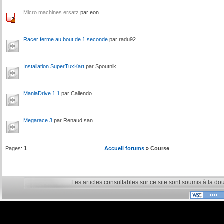
Micro machines ersatz
par eon
Racer ferme au bout de 1 seconde
par radu92
Installation SuperTuxKart
par Spoutnik
ManiaDrive 1.1
par Caliendo
Megarace 3
par Renaud.san
Pages:
1
Accueil forums
» Course
Les articles consultables sur ce site sont soumis à la do