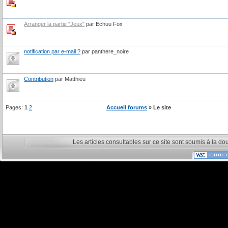
Arranger la partie "Jeux"
par Echuu Fox
notification par e-mail ?
par panthere_noire
Contribution
par Matthieu
Pages:
1
2
Accueil forums
» Le site
Les articles consultables sur ce site sont soumis à la do