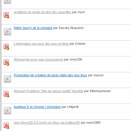
problème de rendu du titre des nouvelles
par mym
[Idée] Jeu(x) de la semaine
par Kazuky Akayashi
L'intégration via Linux des jeux en ligne
par Gobuki
[Résolu] An error was encountered
par remy33fr
Proposition de création de tests vidéo des jeux linux
par mazert
[Résolu] Problème "Mot de passe oublié" Mumble
par Elitemoumoute
jeuxlinux.fr et chrome / chromium
par chilperik
new Direct3D 9.0 porté sur linux via Gallium3D
par mum1989