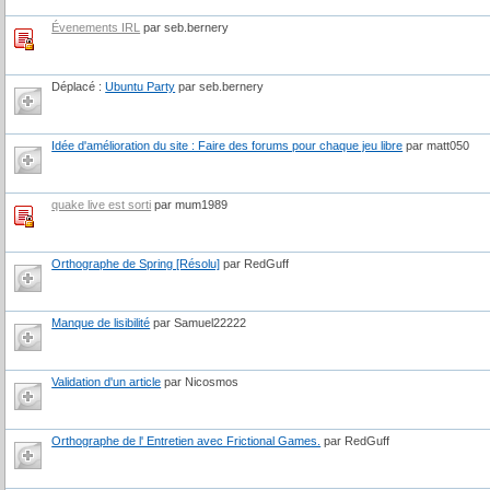
Évenements IRL
par seb.bernery
Déplacé :
Ubuntu Party
par seb.bernery
Idée d'amélioration du site : Faire des forums pour chaque jeu libre
par matt050
quake live est sorti
par mum1989
Orthographe de Spring [Résolu]
par RedGuff
Manque de lisibilité
par Samuel22222
Validation d'un article
par Nicosmos
Orthographe de l' Entretien avec Frictional Games.
par RedGuff