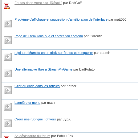
Fautes dans votre site. [Résolu]
par RedGuff
Problème d'affichage et suggestion d'amélioration de l'interface
par matt050
Page de Tremulous bug et correction contenu
par Corentin
rejoindre Mumble en un click sur firefox et konqueror
par caemir
Une alternative libre à StreamMyGame
par BadPotato
Citer du code dans les articles
par Kether
bannière et menu
par masz
Créer une rubrique : drivers
par JypX
Se désinscrire du forum
par Echuu Fox