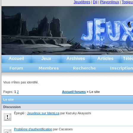
Jeuxlibres
|
Djl
|
Playonlinux
|
Topjeu
Accueil
Jeux
Archives
Articles
Télé
Vous n'êtes pas identifié.
Pages:
1
2
Accueil forums
» Le site
Le site
Discussion
Épinglé :
Jeuxlinux sur Identi.ca
par Kazuky Akayashi
Problème d'authentification
par Cacatoes