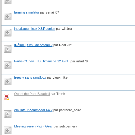
farming simulator
par zenain87
installateur linux X3:Reunion
par wilf1rst
[Résolu] Simu de bateau ?
par RedGuff
Partie d'OpenTTD Dimanche 12 Avril !
par artart78
freeciv sans smallpox
par vieuxmike
Out of the Park Baseball
par Tresh
emulateur commodor 64 ?
par panthere_noire
Meeting aérien Flight Gear
par seb.bernery