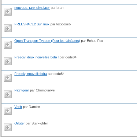
nouveau: tank simulator
par bram
FREESPACE2 Sur linux
par toxicoseb
Open Transport Tycoon (Pour les fainéants)
par Echuu Fox
Freeciv, deux nouvelles béta !
par dede84
Freeciv, nouvelle béta
par dede84
Flightgear
par Chomptiarve
Vdrift
par Damien
Orbiter
par StarFighter