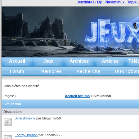
Jeuxlibres
|
Djl
|
Playonlinux
|
Topjeu
Accueil
Jeux
Archives
Articles
Télé
Vous n'êtes pas identifié.
Pages:
1
Accueil forums
» Simulation
Simulation
Discussion
Simu d'avion?
par Megaman59
Energy Tycoon
par Zanon5555