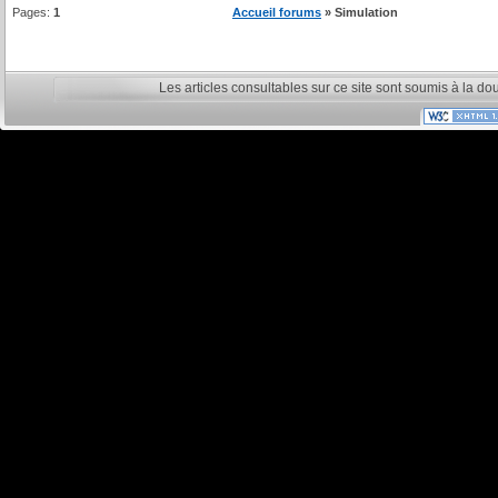
Pages:
1
Accueil forums
» Simulation
Les articles consultables sur ce site sont soumis à la do