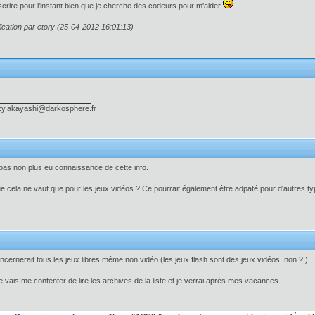
nscrire pour l'instant bien que je cherche des codeurs pour m'aider
ication par etory (25-04-2012 16:01:13)
ky.akayashi@darkosphere.fr
 pas non plus eu connaissance de cette info.
e cela ne vaut que pour les jeux vidéos ? Ce pourrait également être adpaté pour d'autres t
oncernerait tous les jeux libres même non vidéo (les jeux flash sont des jeux vidéos, non ? )
 je vais me contenter de lire les archives de la liste et je verrai après mes vacances