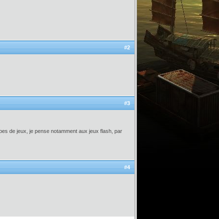
#2
#3
ypes de jeux, je pense notamment aux jeux flash, par
#4