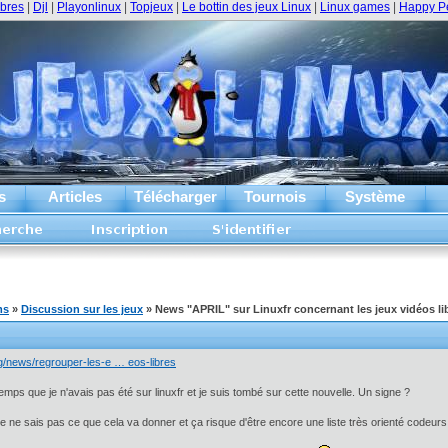
ibres
|
Djl
|
Playonlinux
|
Topjeux
|
Le bottin des jeux Linux
|
Linux games
|
Happy P
s
Articles
Télécharger
Tournois
Système
ms
»
Discussion sur les jeux
» News "APRIL" sur Linuxfr concernant les jeux vidéos li
.org/news/regrouper-les-e … eos-libres
temps que je n'avais pas été sur linuxfr et je suis tombé sur cette nouvelle. Un signe ?
e ne sais pas ce que cela va donner et ça risque d'être encore une liste très orienté codeurs