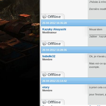
J'hésite à m'i
Dernière modif
25-04-2012 16:35:28
Kazuky Akayashi
Mouai idem
Modérateur
Jabber : kazu
26-04-2012 15:28:35
bubulle32
Ok, je n'avais
Membre
Mais est-ce qu
exemple.
26-04-2012 21:14:42
etory
à priori cela c
Membre
pour l'instant,