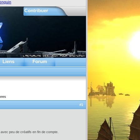
enguin
Contribuer
Liens
Forum
bres
#1
 avec peu de créatifs en fin de compte.