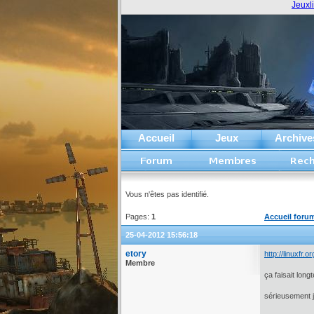
Jeuxl
Accueil
Jeux
Archive
Vous n'êtes pas identifié.
Pages:
1
Accueil foru
25-04-2012 15:56:18
etory
http://linuxfr
Membre
ça faisait long
sérieusement j