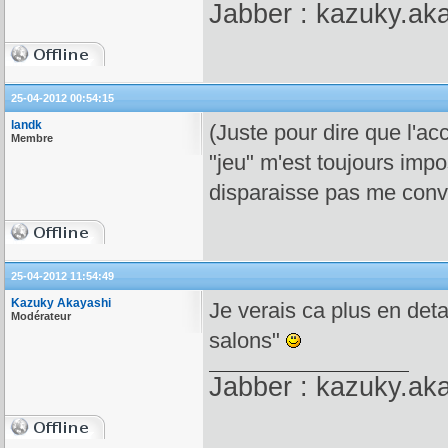
Jabber : kazuky.ak
25-04-2012 00:54:15
landk
(Juste pour dire que l'a
Membre
"jeu" m'est toujours impo
disparaisse pas me convie
25-04-2012 11:54:49
Kazuky Akayashi
Je verais ca plus en deta
Modérateur
salons"
Jabber : kazuky.ak