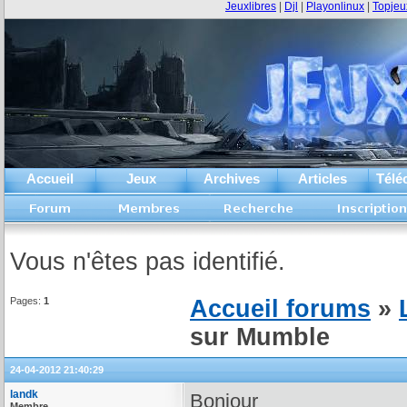
Jeuxlibres
|
Djl
|
Playonlinux
|
Topjeu
Accueil
Jeux
Archives
Articles
Télé
Vous n'êtes pas identifié.
Pages:
1
Accueil forums
»
sur Mumble
24-04-2012 21:40:29
landk
Bonjour
Membre