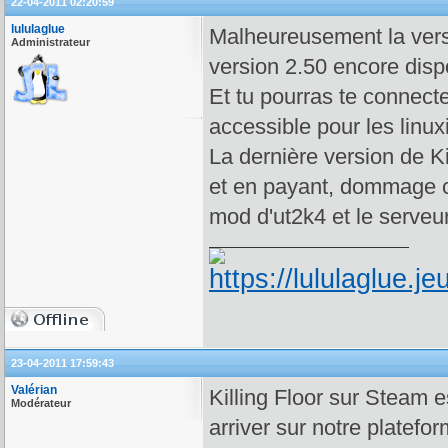
22-04-2011 02:20:59
lululaglue
Malheureusement la versio
Administrateur
version 2.50 encore dispo
Et tu pourras te connecte
accessible pour les linux
La dernière version de K
et en payant, dommage ca
mod d'ut2k4 et le serveur 
23-04-2011 17:59:43
Valérian
Killing Floor sur Steam 
Modérateur
arriver sur notre platefor