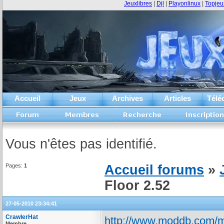
Jeuxlibres
|
Djl
|
Playonlinux
|
Topjeu
Accueil
Jeux
Archives
Articles
Télé
Vous n'êtes pas identifié.
Pages:
1
Accueil forums
»
Floor 2.52
27-05-2010 23:34:41
CrawlerHat
http://www.moddb.com/mod
Membre