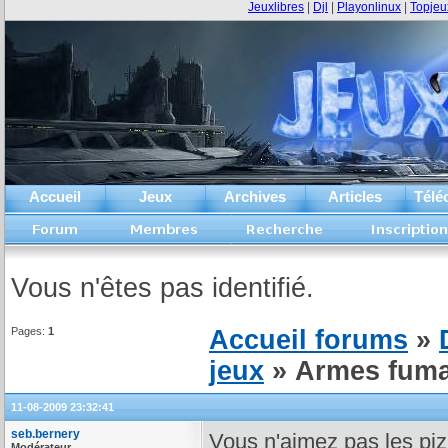
Jeuxlibres
|
Djl
|
Playonlinux
|
Topjeu
Accueil
Jeux
Archives
Articles
Télé
Vous n'êtes pas identifié.
Pages:
1
Accueil forums
»
jeux
» Armes fuma
11-08-2009 23:32:41
seb.bernery
Vous n'aimez pas les pi
Modérateur