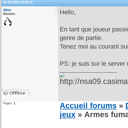
04-10-2009 14:30:22
dilou
Hello,
Membre
En tant que joueur passi
genre de partie.
Tenez moi au courant su
PS: je suis sur le serve
Pages:
1
Accueil forums
»
jeux
» Armes fuma