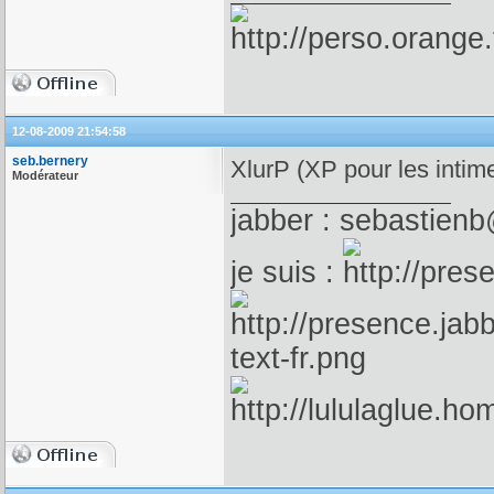
12-08-2009 21:54:58
seb.bernery
XlurP (XP pour les intime
Modérateur
jabber : sebastienb
je suis :