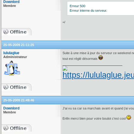
Downlord
Membre
Erreur 500
Erreur interne du serveur.
=/
25-05-2009 21:11:25
lululaglue
Suite à une mise à jour du serveur ce weekend n
Administrateur
tout est réglé désormais
25-05-2009 21:49:46
Downlord
J'ai vu sa car sa marchais avant et quand j'ai vou
Membre
Enfin merci bien pour votre boulot c'est cool