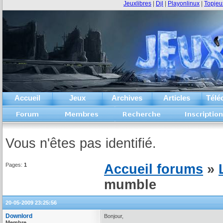
Jeuxlibres
|
Djl
|
Playonlinux
|
Topjeu
Accueil
Jeux
Archives
Articles
Télé
Vous n'êtes pas identifié.
Pages:
1
Accueil forums
»
mumble
20-05-2009 23:25:56
Downlord
Bonjour,
Membre