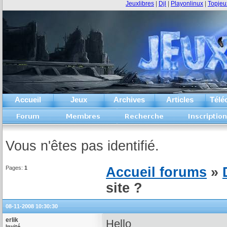
Jeuxlibres
|
Djl
|
Playonlinux
|
Topjeu
Accueil
Jeux
Archives
Articles
Télé
Vous n'êtes pas identifié.
Pages:
1
Accueil forums
»
site ?
08-11-2008 10:30:30
erlik
Hello
Invité