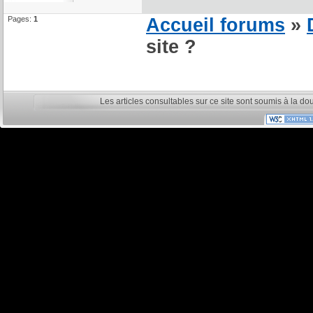
Pages:
1
Accueil forums
»
site ?
Les articles consultables sur ce site sont soumis à la do